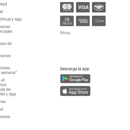
idad
al
irtual y App
ciones
rciales
Otros
ios de
ciones
ciones
Descarga la app:
a semana"
 el
atos
ula de
Web y App
ones
ad
ciones