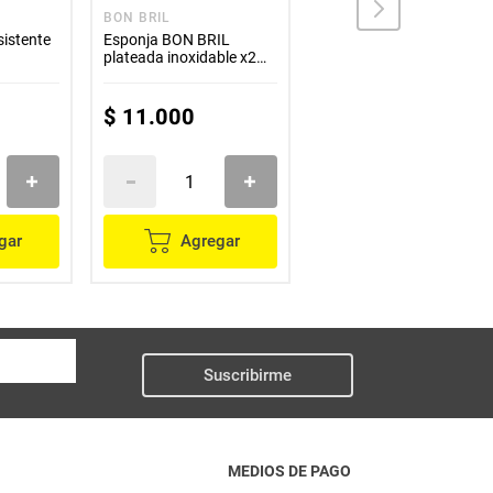
BON BRIL
LUBA
sistente
Esponja BON BRIL
Esponja LUBA brillo fino
plateada inoxidable x2
x6 unds
unds
$
11
.
000
$
2100
gar
Agregar
Agregar
Suscribirme
MEDIOS DE PAGO