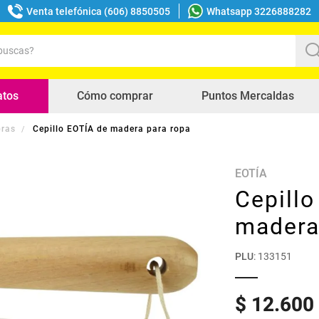
Venta telefónica (606) 8850505
Whatsapp 3226888282
uscas?
s buscados
atos
Cómo comprar
Puntos Mercaldas
bras
Cepillo EOTÍA de madera para ropa
EOTÍA
Cepill
madera
PLU
:
133151
$
12
.
600