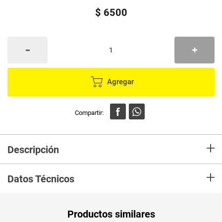
$
6500
Agregar
+
Descripción
En mercaldas compra Cepillo EL PUNTO DE LAS VARIEDADES silicona
+
ref. EP11913
Datos Técnicos
Productos similares