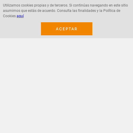
Utilizamos cookies propias y de terceros. Si continúas navegando en este sitio
asumimos que estás de acuerdo. Consulta las finalidades y la Política de
Agregar
Agregar
Cookies
aquí
ACEPTAR
¡Suscribete a nuestro newsletter!
Recibe las ofertas y novedades en tu buzón.
Acepto política de datos, términos y condiciones
Suscribirme
+
CONTACTANOS