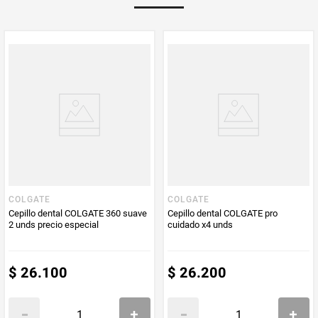
PUM - Unidad
Unidad
de Medida
COLGATE
COLGATE
Cepillo dental COLGATE 360 suave
Cepillo dental COLGATE pro
2 unds precio especial
cuidado x4 unds
$
26
.
100
$
26
.
200