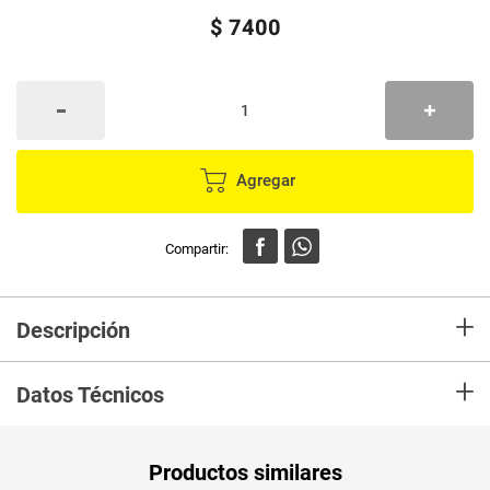
$
7400
Agregar
+
Descripción
Producto Baby Panda diseñado con cerdas suaves y redondeadas para
+
limpiar su boca con le mayor cuidado además cuenta con masajeador de
Datos Técnicos
encías para ayudar a la limpieza desde su primer diente.
Peso Neto
1
Productos similares
Producto (kg)