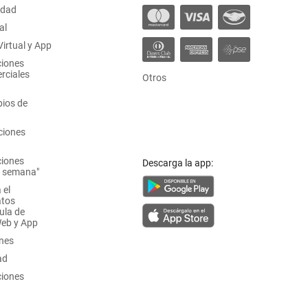
idad
al
irtual y App
ciones
rciales
Otros
ios de
ciones
ciones
Descarga la app:
a semana"
 el
atos
ula de
Web y App
ones
ad
ciones