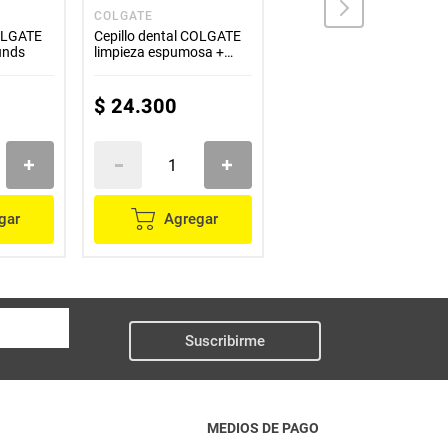
COLGATE
ORAL-PLUS
COLGATE
Cepillo dental COLGATE
Cepillo ORAL PLUS
 unds
limpieza espumosa +
comfort x3 unds
crema dental total
prevención activa x63 ml
$
24
.
300
$
4000
gar
Agregar
Agregar
Suscribirme
MEDIOS DE PAGO