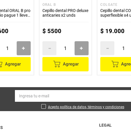
ORAL B
COLGATE
ORAL B pro
Cepillo dental PRO deluxe
Cepillo dental 
o pague 1 lleve
anticaries x2 unds
superflexible x4
600
$
5500
$
19
.
000
Agregar
Agregar
Agre
Acepto política de datos, términos y condiciones
LEGAL
OS