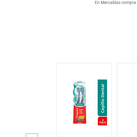
En Mercaldas compra C
hogar
tecnología
moda
deportes
juguetería