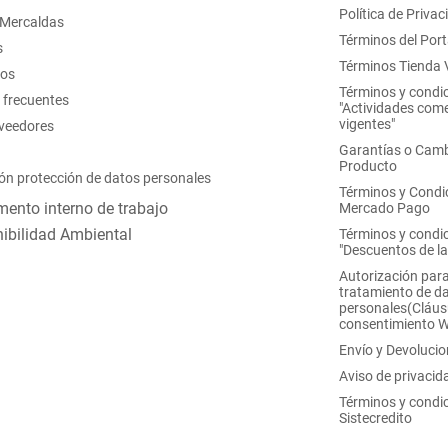
Política de Privac
 Mercaldas
Términos del Port
s
Términos Tienda V
nos
Términos y condi
 frecuentes
"Actividades come
vigentes"
oveedores
Garantías o Camb
Producto
ón protección de datos personales
Términos y Condi
ento interno de trabajo
Mercado Pago
ibilidad Ambiental
Términos y condi
"Descuentos de l
Autorización para
tratamiento de d
personales(Cláus
consentimiento 
Envío y Devoluci
Aviso de privacid
Términos y condi
Sistecredito