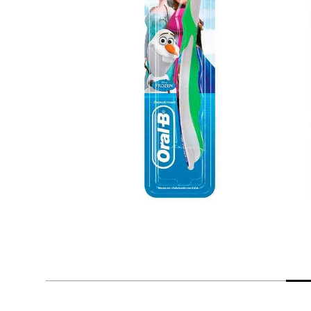
despensa
Arroz
Mantequilla
lácteos y refrigerados
vinos y licores
cuidado del bebé
mascotas
limpieza
cuidado personal
otros