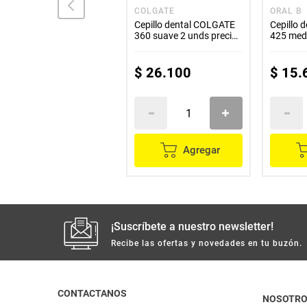
ORAL-PLUS
COLGATE
ORAL B
Cepillo dental ORAL
Cepillo dental COLGATE
Cepillo dental 
PLUS 510 medio
360 suave 2 unds precio
425 medi
especial
2
$
7200
$
26
.
100
$
15
.
Agregar
Agregar
¡Suscríbete a nuestro newsletter!
Recibe las ofertas y novedades en tu buzón.
CONTACTANOS
NOSOTR