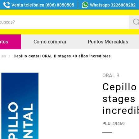
Venta telefónica (606) 8850505
Whatsapp 3226888282
uscas?
s buscados
atos
Cómo comprar
Puntos Mercaldas
ales
Cepillo dental ORAL B stages +8 años incredibles
ORAL B
Cepillo
stages
incredi
PLU
:
49469