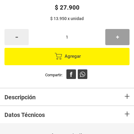
$
27
.
900
$ 13.950
x
unidad
Agregar
+
Descripción
Compra Cepillo dental ORAL B pro-salud 7 beneficios x2 unds. Producto
+
disponible en Mercaldas
Datos Técnicos
Unidad de
un