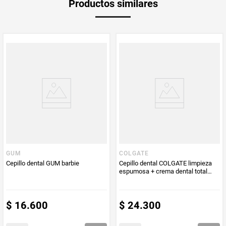
Productos similares
medida
Multiplicador
1
PUM - Medida
2
Peso Neto
2
Producto (kg)
PUM - Unidad
Unidad
de Medida
GUM
COLGATE
Cepillo dental GUM barbie
Cepillo dental COLGATE limpieza
espumosa + crema dental total
prevención activa x63 ml
$
16
.
600
$
24
.
300