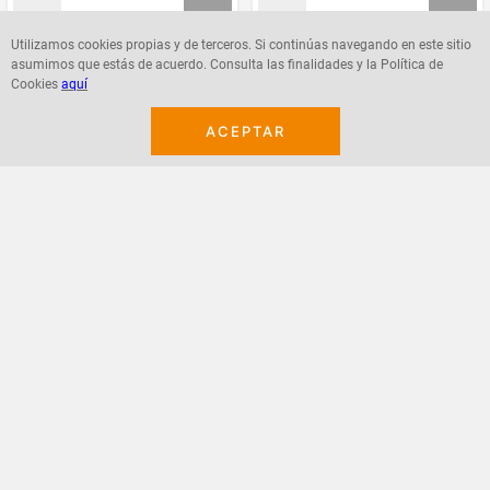
Utilizamos cookies propias y de terceros. Si continúas navegando en este sitio
asumimos que estás de acuerdo. Consulta las finalidades y la Política de
Agregar
Agregar
Cookies
aquí
ACEPTAR
¡Suscribete a nuestro newsletter!
Recibe las ofertas y novedades en tu buzón.
Acepto política de datos, términos y condiciones
Suscribirme