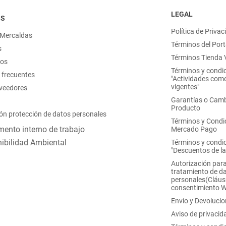
LEGAL
OS
Política de Privac
 Mercaldas
Términos del Port
s
Términos Tienda V
nos
Términos y condi
 frecuentes
"Actividades come
vigentes"
oveedores
Garantías o Camb
Producto
ón protección de datos personales
Términos y Condi
ento interno de trabajo
Mercado Pago
ibilidad Ambiental
Términos y condi
"Descuentos de l
Autorización para
tratamiento de d
personales(Cláus
consentimiento 
Envío y Devoluci
Aviso de privacid