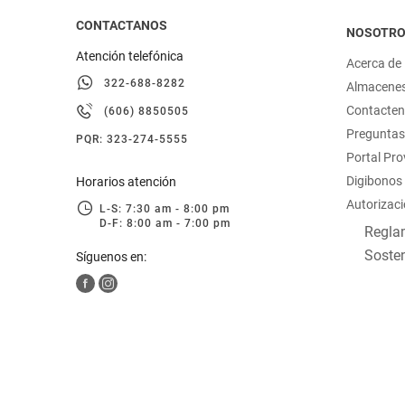
CONTACTANOS
NOSOTR
Atención telefónica
Acerca de
322-688-8282
Almacene
Contacte
(606) 8850505
Preguntas
PQR: 323-274-5555
Portal Pr
Digibonos
Horarios atención
Autorizaci
L-S: 7:30 am - 8:00 pm
D-F: 8:00 am - 7:00 pm
Reglam
Sosten
Síguenos en: