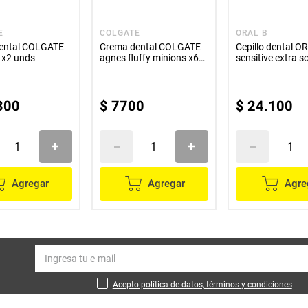
E
COLGATE
ORAL B
dental COLGATE
Crema dental COLGATE
Cepillo dental O
t x2 unds
agnes fluffy minions x60
sensitive extra s
g
unds
300
$
7700
$
24
.
100
Agregar
Agregar
Agre
Acepto política de datos, términos y condiciones