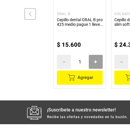
ORAL B
ORAL B
COLGAT
Cepillo dental ORAL B
Cepillo dental ORAL B pro
Cepillo 
medio x2 unds
425 medio pague 1 lleve
slim sof
2
$
20
.
100
$
15
.
600
$
24
.
Agregar
Agregar
¡Suscríbete a nuestro newsletter!
Recibe las ofertas y novedades en tu buzón.