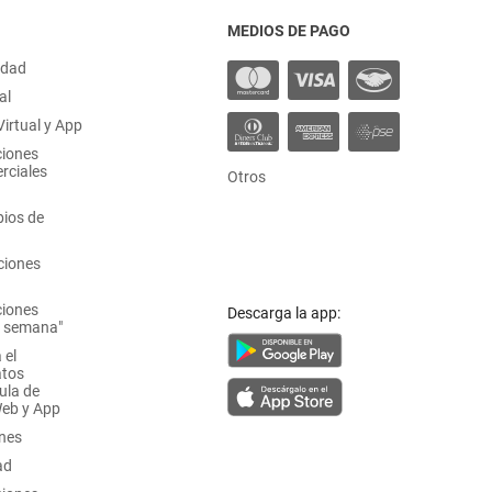
MEDIOS DE PAGO
idad
al
irtual y App
ciones
rciales
Otros
ios de
ciones
ciones
Descarga la app:
a semana"
 el
atos
ula de
Web y App
ones
ad