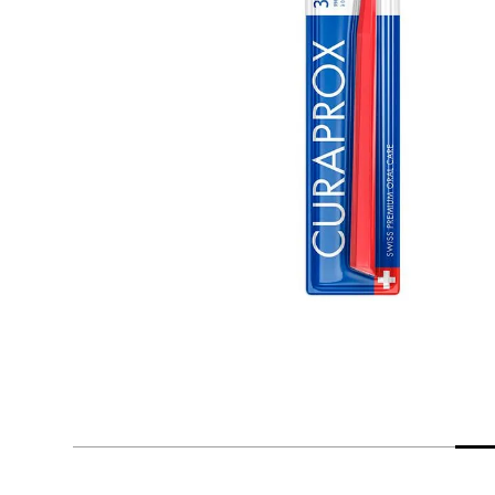
despensa
Arroz
Mantequilla
lácteos y refrigerados
vinos y licores
cuidado del bebé
mascotas
limpieza
cuidado personal
otros