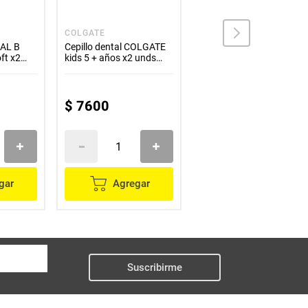
COLGATE
GUM
RAL B
Cepillo dental COLGATE
Cepillo dental GUM sonic
oft x2
kids 5 + años x2 unds
stranger things
precio especial
$
84
.
500
$
7600
$
59
.
150
gar
Agregar
Agregar
Suscribirme