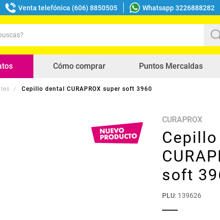
Venta telefónica (606) 8850505
Whatsapp 3226888282
uscas?
s buscados
atos
Cómo comprar
Puntos Mercaldas
ales
Cepillo dental CURAPROX super soft 3960
CURAPROX
Cepillo
CURAP
soft 3
PLU
:
139626