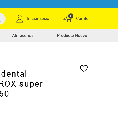
0
Iniciar sesión
Almacenes
Producto Nuevo
 dental
ROX super
960