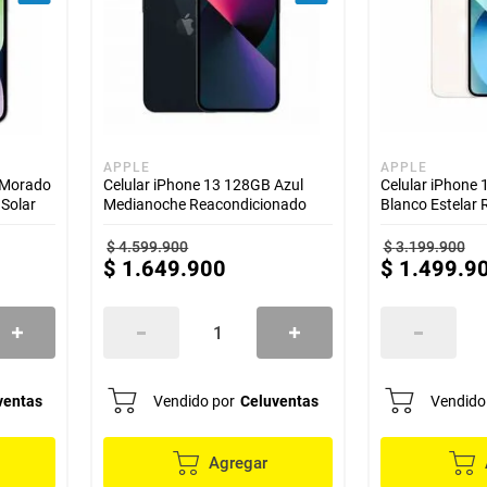
APPLE
APPLE
 Morado
Celular iPhone 13 128GB Azul
Celular iPhone 
Solar
Medianoche Reacondicionado
Blanco Estelar
$
4
.
599
.
900
$
3
.
199
.
900
$
1
.
649
.
900
$
1
.
499
.
9
ventas
Vendido por
Celuventas
Vendido
Agregar