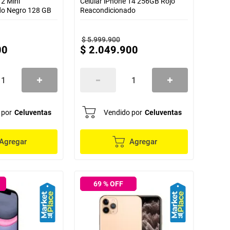
12 Mini
Celular iPhone 14 256GB Rojo
do Negro 128 GB
Reacondicionado
$
5
.
999
.
900
00
$
2
.
049
.
900
 por
Celuventas
Vendido por
Celuventas
Agregar
Agregar
69
% OFF