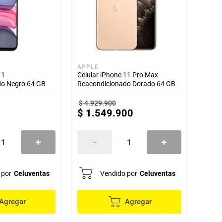
APPLE
11
Celular iPhone 11 Pro Max
do Negro 64 GB
Reacondicionado Dorado 64 GB
$
4
.
929
.
900
$
1
.
549
.
900
 por
Celuventas
Vendido por
Celuventas
Agregar
Agregar