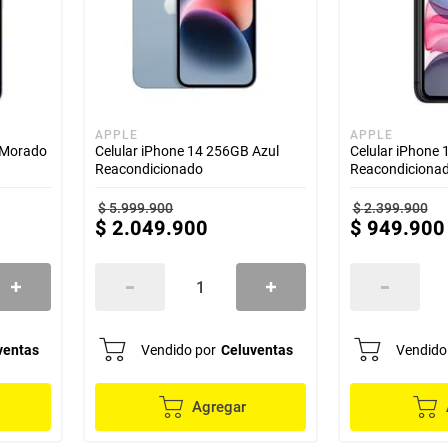
APPLE
APPLE
 Morado
Celular iPhone 14 256GB Azul
Celular iPhone 
Reacondicionado
Reacondiciona
$
5
.
999
.
900
$
2
.
399
.
900
$
2
.
049
.
900
$
949
.
900
ventas
Vendido por
Celuventas
Vendido
Agregar