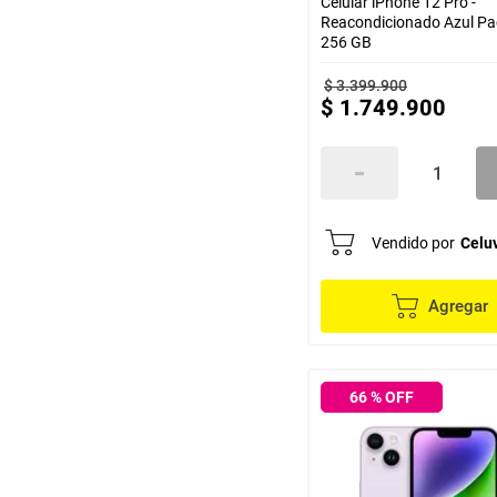
Celular iPhone 12 Pro -
Reacondicionado Azul Pac
256 GB
$
3
.
399
.
900
$
1
.
749
.
900
Vendido por
Celu
Agregar
66
% OFF