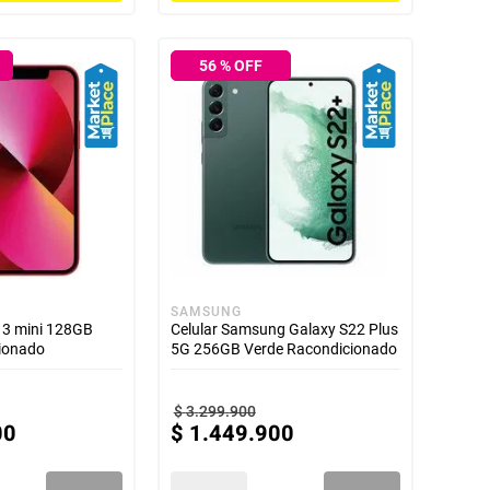
56
% OFF
SAMSUNG
13 mini 128GB
Celular Samsung Galaxy S22 Plus
ionado
5G 256GB Verde Racondicionado
$
3
.
299
.
900
00
$
1
.
449
.
900