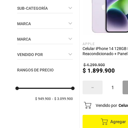
despensa
Mantequilla
Celulares y Accesorios
SUB-CATEGORÍA
Arroz
lácteos y refrigerados
Celulares
MARCA
vinos y licores
Apple
MARCA
Samsung
APPLE
Celular iPhone 14 128GB
cuidado del bebé
Apple
Reacondicionado + Panel 
VENDIDO POR
Samsung
$
4
.
299
.
900
Celuventas
mascotas
$
1
.
899
.
900
RANGOS DE PRECIO
limpieza
$ 949.900
$ 3.099.900
cuidado personal
Vendido por
Celu
otros
Agregar