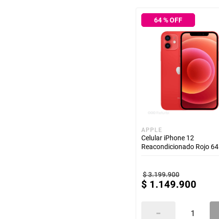
64
% OFF
APPLE
Celular iPhone 12
Reacondicionado Rojo 6
$
3
.
199
.
900
$
1
.
149
.
900