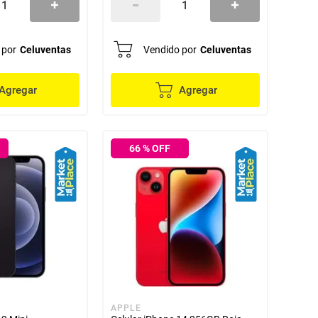
 por
Celuventas
Vendido por
Celuventas
Agregar
Agregar
66
% OFF
APPLE