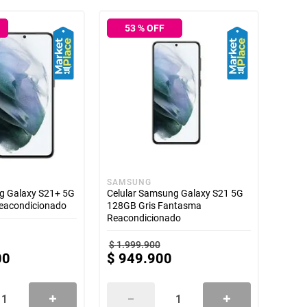
53
% OFF
SAMSUNG
g Galaxy S21+ 5G
Celular Samsung Galaxy S21 5G
eacondicionado
128GB Gris Fantasma
Reacondicionado
$
1
.
999
.
900
00
$
949
.
900