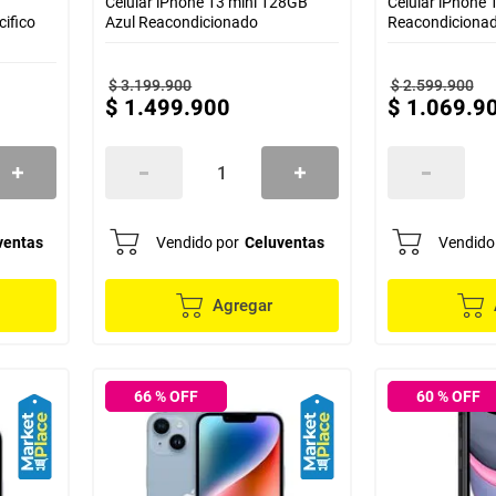
Celular iPhone 13 mini 128GB
Celular iPhone 
ifico
Azul Reacondicionado
Reacondiciona
$
3
.
199
.
900
$
2
.
599
.
900
$
1
.
499
.
900
$
1
.
069
.
9
ventas
Vendido por
Celuventas
Vendido
Agregar
66
% OFF
60
% OFF