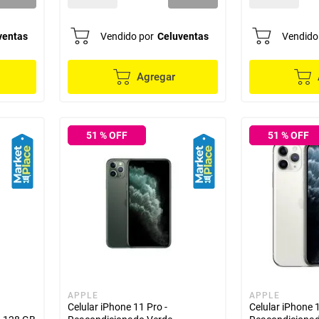
ventas
Vendido por
Celuventas
Vendido
Agregar
51
% OFF
51
% OFF
APPLE
APPLE
Celular iPhone 11 Pro -
Celular iPhone 1