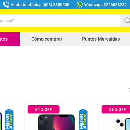
Venta telefónica (606) 8850505
Whatsapp 3226888282
uscas?
s buscados
atos
Cómo comprar
Puntos Mercaldas
64
% OFF
53
% OFF