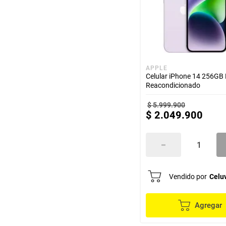
APPLE
Celular iPhone 14 256GB
Reacondicionado
$
5
.
999
.
900
$
2
.
049
.
900
Vendido por
Celu
Agregar