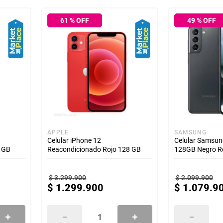
61
% OFF
49
% OFF
APPLE
SAMSUNG
Celular iPhone 12
Celular Samsun
4 GB
Reacondicionado Rojo 128 GB
128GB Negro R
$
3
.
299
.
900
$
2
.
099
.
900
$
1
.
299
.
900
$
1
.
079
.
9