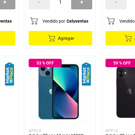
ventas
Vendido por
Celuventas
Vendido
Agregar
53
% OFF
59
% OFF
APPLE
APPLE