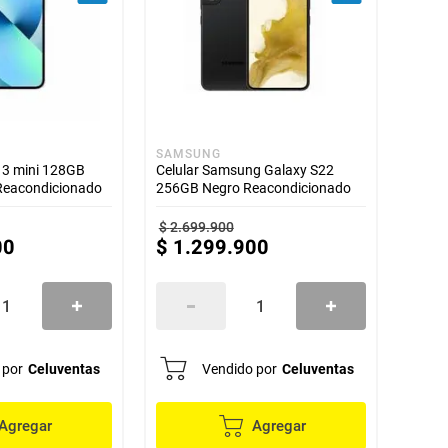
SAMSUNG
13 mini 128GB
Celular Samsung Galaxy S22
 Reacondicionado
256GB Negro Reacondicionado
$
2
.
699
.
900
00
$
1
.
299
.
900
 por
Celuventas
Vendido por
Celuventas
Agregar
Agregar