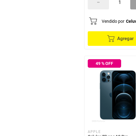
Vendido por
Celu
Agregar
49
% OFF
APPLE