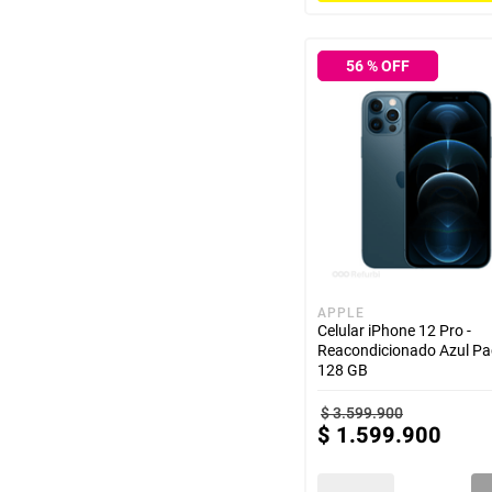
hogar
56
% OFF
tecnología
moda
deportes
juguetería
APPLE
Celular iPhone 12 Pro -
Reacondicionado Azul Pac
128 GB
$
3
.
599
.
900
$
1
.
599
.
900