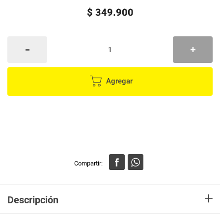
$
349
.
900
Agregar
+
Descripción
Celular poco C71 color negro, memoria de GB de 64ROM y 3GB de RAM,