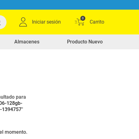
0
Iniciar sesión
Almacenes
Producto Nuevo
ultado para
a06-128gb-
6-1394757
"
r el momento.