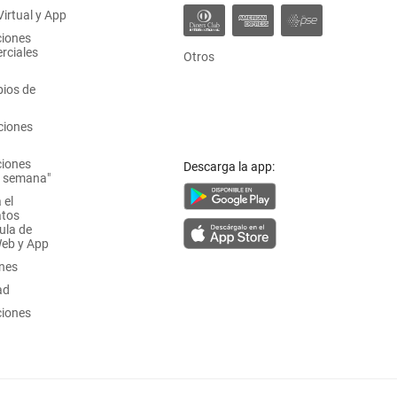
irtual y App
ciones
rciales
Otros
ios de
ciones
ciones
Descarga la app:
a semana"
 el
atos
ula de
Web y App
ones
ad
ciones