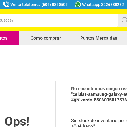
Venta telefónica (606) 8850505
Whatsapp 3226888282
uscas?
s buscados
atos
Cómo comprar
Puntos Mercaldas
No encontramos ningún res
"
celular-samsung-galaxy-
4gb-verde-880609581757
Sin stock de inventario po
¿Qué hago?