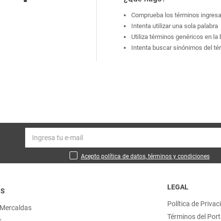
Comprueba los términos ingres
Intenta utilizar una sola palabra
Utiliza términos genéricos en l
Intenta buscar sinónimos del t
Acepto política de datos, términos y condiciones
LEGAL
OS
Política de Privac
 Mercaldas
Términos del Port
s