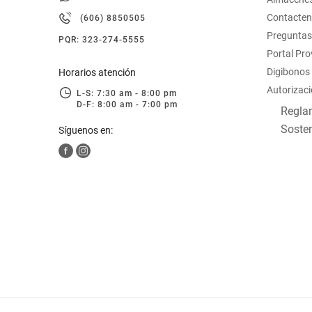
hogar
Contacte
(606) 8850505
Preguntas
PQR: 323-274-5555
tecnología
Portal Pr
Digibonos
Horarios atención
Autorizaci
moda
L-S: 7:30 am - 8:00 pm
D-F: 8:00 am - 7:00 pm
Reglam
Sosten
Síguenos en:
deportes
juguetería