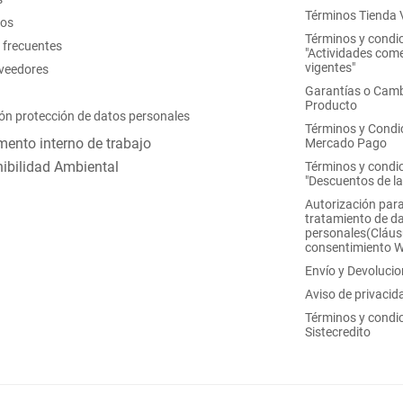
Términos Tienda V
nos
Términos y condi
 frecuentes
"Actividades come
vigentes"
oveedores
Garantías o Camb
Producto
ón protección de datos personales
Términos y Condi
ento interno de trabajo
Mercado Pago
ibilidad Ambiental
Términos y condi
"Descuentos de l
Autorización para
tratamiento de d
personales(Cláus
consentimiento 
Envío y Devoluci
Aviso de privacid
Términos y condi
Sistecredito