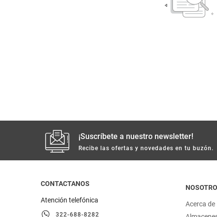
despensa
Arroz
Mantequilla
lácteos y refrigerados
vinos y licores
cuidado del bebé
mascotas
¡Suscríbete a nuestro newsletter!
limpieza
Recibe las ofertas y novedades en tu buzón.
cuidado personal
CONTACTANOS
NOSOTR
otros
Atención telefónica
Acerca de
322-688-8282
Almacene