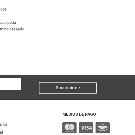
ados
a búsqueda
érmino deseado
Suscribirme
MEDIOS DE PAGO
idad
al