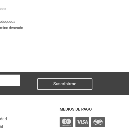
ados
a búsqueda
érmino deseado
Suscribirme
MEDIOS DE PAGO
idad
al