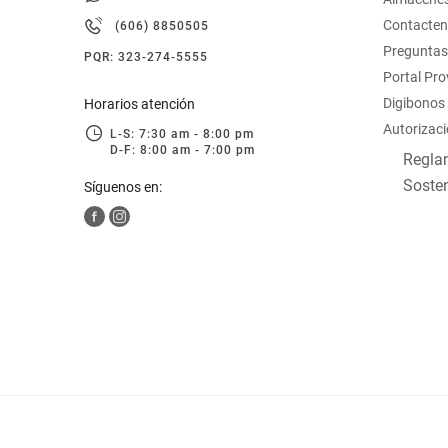
hogar
Contacte
(606) 8850505
Preguntas
PQR: 323-274-5555
tecnología
Portal Pr
Digibonos
Horarios atención
Autorizaci
moda
L-S: 7:30 am - 8:00 pm
D-F: 8:00 am - 7:00 pm
Reglam
Sosten
Síguenos en:
deportes
juguetería