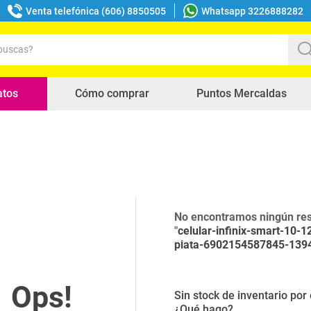
Venta telefónica (606) 8850505
Whatsapp 3226888282
uscas?
s buscados
atos
Cómo comprar
Puntos Mercaldas
No encontramos ningún res
"
celular-infinix-smart-10-
plata-6902154587845-139
Sin stock de inventario po
¿Qué hago?