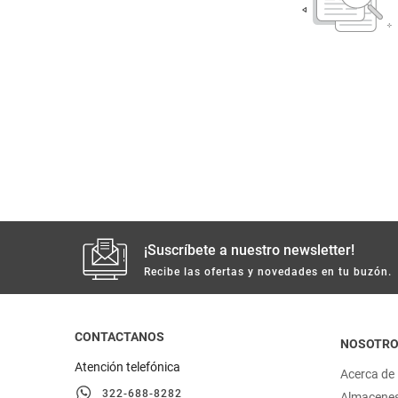
despensa
Arroz
Aceite
lácteos y refrigerados
vinos y licores
cuidado del bebé
mascotas
¡Suscríbete a nuestro newsletter!
limpieza
Recibe las ofertas y novedades en tu buzón.
cuidado personal
CONTACTANOS
NOSOTR
otros
Atención telefónica
Acerca de
322-688-8282
Almacene