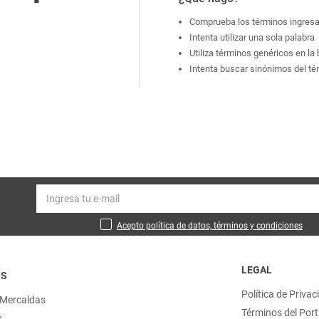
Comprueba los términos ingres
Intenta utilizar una sola palabra
Utiliza términos genéricos en l
Intenta buscar sinónimos del t
Acepto política de datos, términos y condiciones
LEGAL
OS
Política de Privac
 Mercaldas
Términos del Port
s