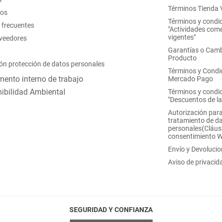
Términos Tienda V
nos
Términos y condi
 frecuentes
"Actividades come
vigentes"
oveedores
Garantías o Camb
Producto
ón protección de datos personales
Términos y Condi
ento interno de trabajo
Mercado Pago
ibilidad Ambiental
Términos y condi
"Descuentos de l
Autorización para
tratamiento de d
personales(Cláus
consentimiento 
Envío y Devoluci
Aviso de privacid
SEGURIDAD Y CONFIANZA