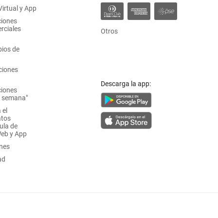
irtual y App
ciones
rciales
Otros
ios de
ciones
Descarga la app:
ciones
a semana"
 el
atos
ula de
Web y App
ones
ad