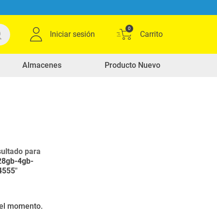
0
Iniciar sesión
Almacenes
Producto Nuevo
ultado para
128gb-4gb-
4555
"
r el momento.