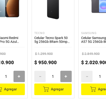
TECNO
SAMSUNG
Xiaomi Redmi
Celular Tecno Spark 50
Celular Samsung
Pro 5G Azul
5g 256Gb 8Ram 50mp
A57 5G 256Gb 
8RAM 200MP
Negro
Gris
.
900
$
1
.
299
.
900
$
2
.
849
.
900
10
.
900
$
950
.
900
$
2
.
020
.
90
Agregar
Agregar
Agre