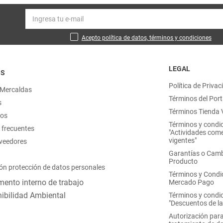
Acepto política de datos, términos y condiciones
LEGAL
OS
Política de Privac
 Mercaldas
Términos del Port
s
Términos Tienda V
nos
Términos y condi
 frecuentes
"Actividades come
vigentes"
oveedores
Garantías o Camb
Producto
ón protección de datos personales
Términos y Condi
ento interno de trabajo
Mercado Pago
ibilidad Ambiental
Términos y condi
"Descuentos de l
Autorización para