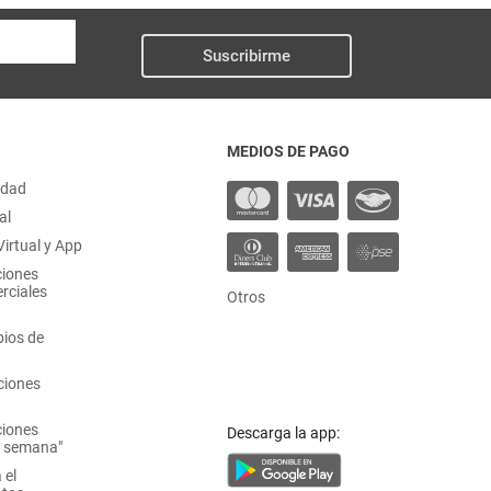
Suscribirme
MEDIOS DE PAGO
idad
al
irtual y App
ciones
rciales
Otros
ios de
ciones
ciones
Descarga la app:
a semana"
 el