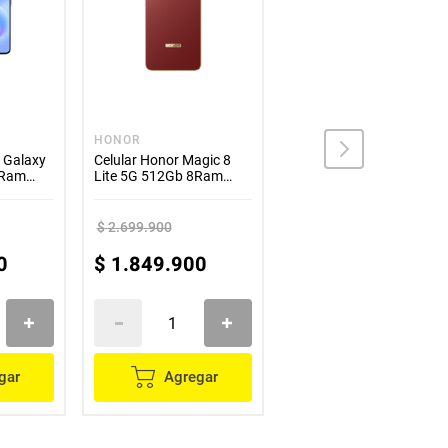
HONOR
SAMSUNG
 Galaxy
Celular Honor Magic 8
Celular Samsung Galaxy
8Ram
Lite 5G 512Gb 8Ram
S22 256GB Negro
Rojo
Reacondicionado
$
2
.
699
.
900
$
2
.
699
.
900
0
$
1
.
849
.
900
$
1
.
299
.
900
gar
Agregar
Agregar