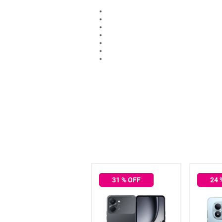
hogar
tecnología
moda
deportes
juguetería
51
% OFF
31
% OFF
24