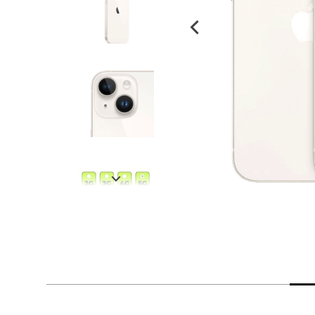
despensa
Arroz
Mantequilla
lácteos y refrigerados
vinos y licores
cuidado del bebé
mascotas
limpieza
cuidado personal
otros