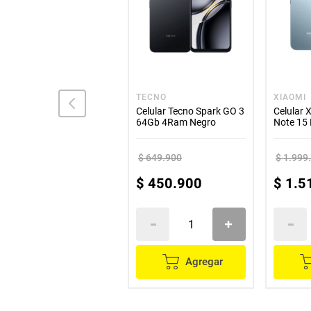
APPLE
TECNO
XIAOMI
Celular iPhone 11 Pro -
Celular Tecno Spark GO 3
Celular 
Reacondicionado
64Gb 4Ram Negro
Note 15 
Plateado 256 GB
512GB 
$
2
.
699
.
900
$
649
.
900
$
1
.
999
$
1
.
329
.
900
$
450
.
900
$
1
.
5
Agregar
Agregar