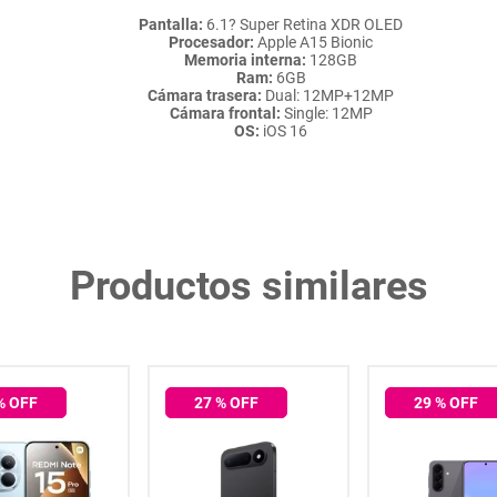
Pantalla:
6.1? Super Retina XDR OLED
Procesador:
Apple A15 Bionic
Memoria interna:
128GB
Ram:
6GB
Cámara trasera:
Dual: 12MP+12MP
Cámara frontal:
Single: 12MP
OS:
iOS 16
Productos similares
% OFF
27
% OFF
29
% OFF