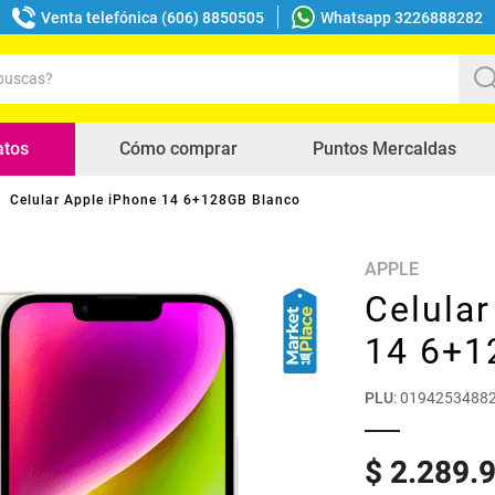
Venta telefónica (606) 8850505
Whatsapp 3226888282
uscas?
s buscados
atos
Cómo comprar
Puntos Mercaldas
Celular Apple iPhone 14 6+128GB Blanco
APPLE
Celular
14 6+1
PLU
:
0194253488
$
2
.
289
.