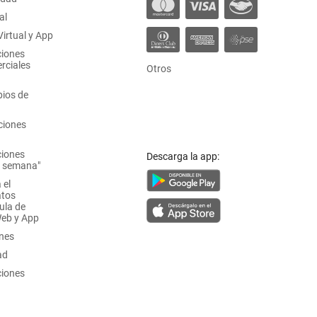
al
irtual y App
ciones
rciales
Otros
ios de
ciones
ciones
Descarga la app:
a semana"
 el
atos
ula de
Web y App
ones
ad
ciones