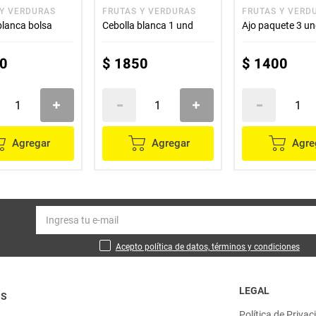
 Y VERDURAS
FRUTAS Y VERDURAS
FRUTAS Y VERD
blanca bolsa
Cebolla blanca 1 und
Ajo paquete 3 u
0
$
1850
$
1400
Agregar
Agregar
Agre
Acepto política de datos, términos y condiciones
LEGAL
OS
Política de Privac