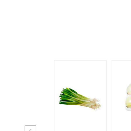
hogar
tecnología
moda
deportes
juguetería