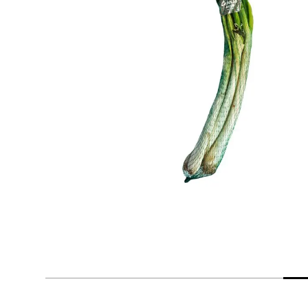
despensa
Arroz
Mantequilla
lácteos y refrigerados
vinos y licores
cuidado del bebé
mascotas
limpieza
cuidado personal
otros