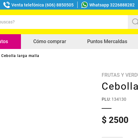
Venta telefónica (606) 8850505
Whatsapp 3226888282
uscas?
s buscados
atos
Cómo comprar
Puntos Mercaldas
Cebolla larga malla
FRUTAS Y VER
Cebolla
PLU
:
134130
$
2500