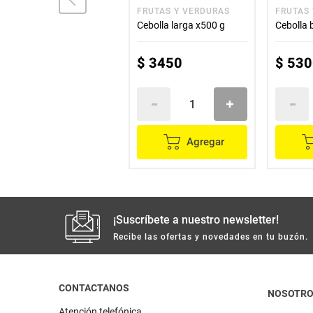
FRUTAS Y VERDURAS
FRUTAS Y VERDURAS
FRUTAS
Cebolla puerro x500 g
Cebolla larga x500 g
Cebolla 
$
4450
$
3450
$
530
Agregar
Agregar
¡Suscríbete a nuestro newsletter!
Recibe las ofertas y novedades en tu buzón.
CONTACTANOS
NOSOTR
Atención telefónica