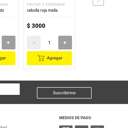
URAS
FRUTAS Y VERDURAS
FRUTAS Y VERDURAS
nds
cebolla roja malla
Cebolla roja 1 und
$
3000
$
1450
gar
Agregar
Agregar
Suscribirme
MEDIOS DE PAGO
idad