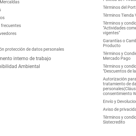
 Mercaldas
Términos del Port
s
Términos Tienda V
nos
Términos y condi
 frecuentes
"Actividades come
vigentes"
oveedores
Garantías o Camb
Producto
ón protección de datos personales
Términos y Condi
ento interno de trabajo
Mercado Pago
ibilidad Ambiental
Términos y condi
"Descuentos de l
Autorización para
tratamiento de d
personales(Cláus
consentimiento 
Envío y Devoluci
Aviso de privacid
Términos y condi
Sistecredito