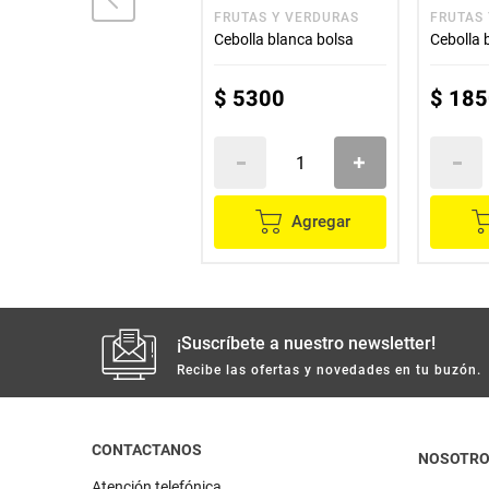
FRUTAS Y VERDURAS
FRUTAS Y VERDURAS
FRUTAS
Cebolla puerro x500 g
Cebolla blanca bolsa
Cebolla 
$
4450
$
5300
$
185
Agregar
Agregar
¡Suscríbete a nuestro newsletter!
Recibe las ofertas y novedades en tu buzón.
CONTACTANOS
NOSOTR
Atención telefónica