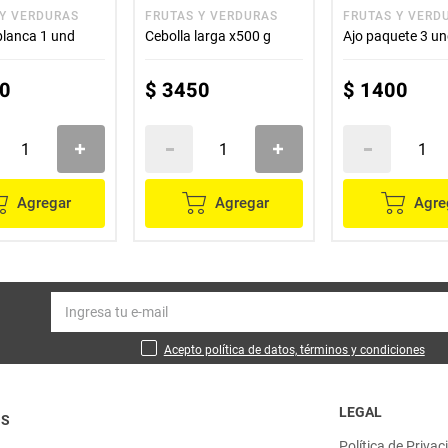
 Y VERDURAS
FRUTAS Y VERDURAS
FRUTAS Y VERD
blanca 1 und
Cebolla larga x500 g
Ajo paquete 3 u
0
$
3450
$
1400
Agregar
Agregar
Agre
Acepto política de datos, términos y condiciones
LEGAL
OS
Política de Privac