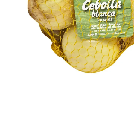
despensa
Arroz
Aceite
lácteos y refrigerados
vinos y licores
cuidado del bebé
mascotas
limpieza
cuidado personal
otros