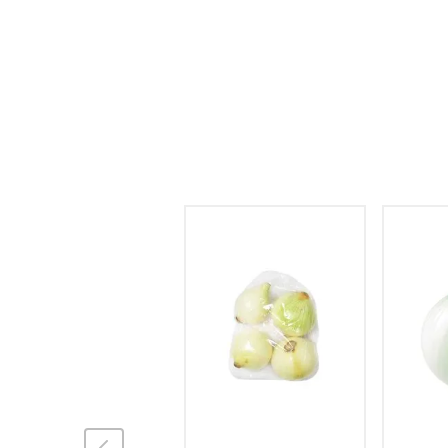
hogar
tecnología
moda
deportes
juguetería