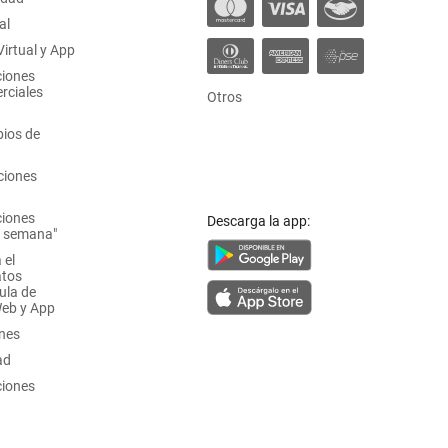
al
irtual y App
ciones
rciales
Otros
ios de
ciones
ciones
Descarga la app:
a semana"
 el
atos
ula de
Web y App
ones
ad
ciones