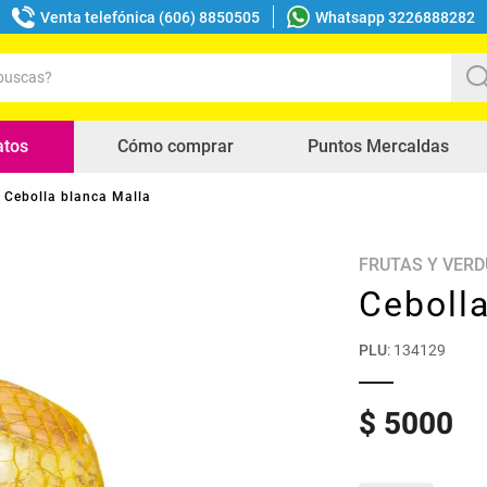
Venta telefónica (606) 8850505
Whatsapp 3226888282
uscas?
s buscados
atos
Cómo comprar
Puntos Mercaldas
Cebolla blanca Malla
FRUTAS Y VER
Cebolla
PLU
:
134129
$
5000