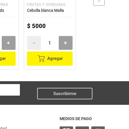
URAS
FRUTAS Y VERDURAS
FRUTAS Y VERDURAS
nds
Cebolla blanca Malla
cebolla roja malla
$
5000
$
3000
gar
Agregar
Agregar
Suscribirme
MEDIOS DE PAGO
idad