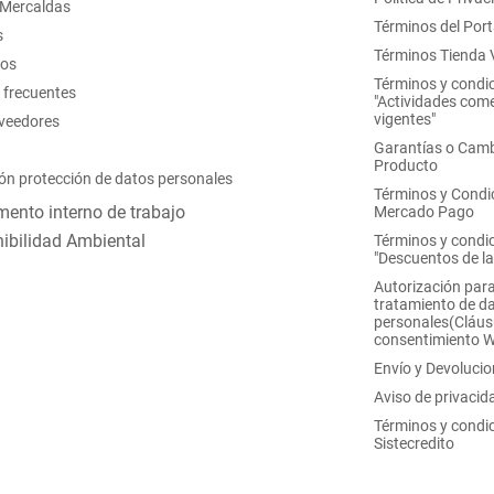
 Mercaldas
Términos del Port
s
Términos Tienda V
nos
Términos y condi
 frecuentes
"Actividades come
vigentes"
oveedores
Garantías o Camb
Producto
ón protección de datos personales
Términos y Condi
ento interno de trabajo
Mercado Pago
ibilidad Ambiental
Términos y condi
"Descuentos de l
Autorización para
tratamiento de d
personales(Cláus
consentimiento 
Envío y Devoluci
Aviso de privacid
Términos y condi
Sistecredito