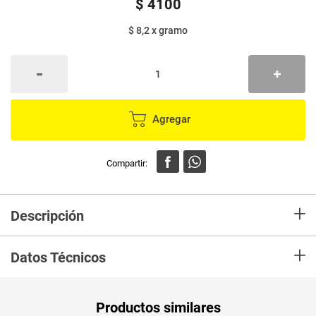
$
4100
$ 8,2
x
gramo
Agregar
+
Descripción
La cebada perlada la granja es un producto rico en minerales,acidos
+
grasos esenciales, contiene vitamina C, biotina, tiatina, etc.
Datos Técnicos
Unidad de
un
Productos similares
medida