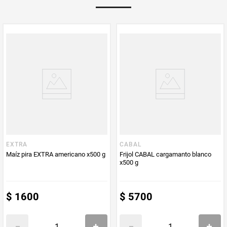
Multiplicador
1
PUM - Medida
500
Peso Neto
500
Producto (kg)
PUM - Unidad
Gramo
de Medida
EXTRA
CABAL
Maíz pira EXTRA americano x500 g
Frijol CABAL cargamanto blanco
x500 g
$
1600
$
5700