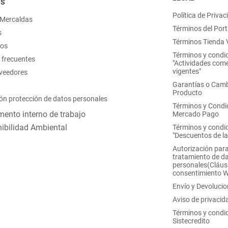
OS
Política de Privac
 Mercaldas
Términos del Port
s
Términos Tienda V
nos
Términos y condi
 frecuentes
"Actividades come
vigentes"
oveedores
Garantías o Camb
Producto
ón protección de datos personales
Términos y Condi
ento interno de trabajo
Mercado Pago
ibilidad Ambiental
Términos y condi
"Descuentos de l
Autorización para
tratamiento de d
personales(Cláus
consentimiento 
Envío y Devoluci
Aviso de privacid
Términos y condi
Sistecredito