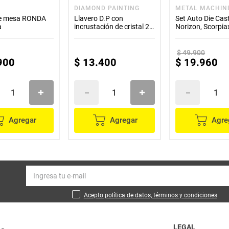
DIAMOND PAINTING
METAL MACHIN
e mesa RONDA
Llavero D.P con
Set Auto Die Cast X
a
incrustación de cristal 2
Norizon, Scorpia
en 1
Multicolor - Meta
Machines
$
49
.
900
900
$
13
.
400
$
19
.
960
Agregar
Agregar
Agre
Acepto política de datos, términos y condiciones
LEGAL