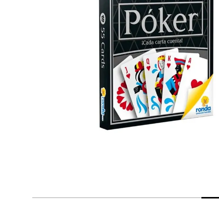
despensa
Arroz
Mantequilla
lácteos y refrigerados
vinos y licores
cuidado del bebé
mascotas
limpieza
cuidado personal
otros