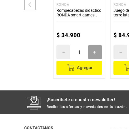
METAL MACHINE
RONDA
RONDA
Set Carro Juguete X 3
Rompecabezas didáctico
Juego d
Metal Machines Flair
RONDA smart games
torre lat
sistema solar 63 piezas
$
29
.
900
$
11
.
960
$
34
.
900
$
84
.
Agregar
Agregar
¡Suscríbete a nuestro newsletter!
Recibe las ofertas y novedades en tu buzón.
CONTACTANOS