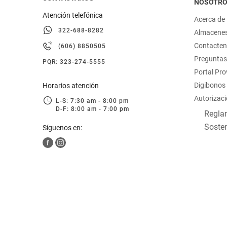
NOSOTR
Atención telefónica
Acerca de
322-688-8282
Almacene
Contacte
(606) 8850505
Preguntas
PQR: 323-274-5555
Portal Pr
Digibonos
Horarios atención
Autorizaci
L-S: 7:30 am - 8:00 pm
D-F: 8:00 am - 7:00 pm
Reglam
Sosten
Síguenos en: