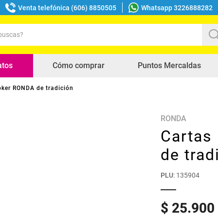
Venta telefónica (606) 8850505
Whatsapp 3226888282
uscas?
s buscados
atos
Cómo comprar
Puntos Mercaldas
oker RONDA de tradición
RONDA
Cartas
de trad
PLU
:
135904
$
25
.
900