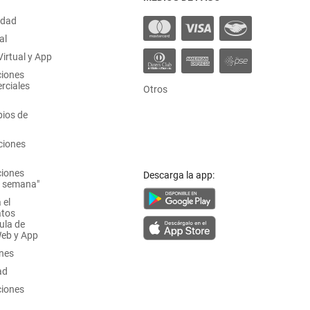
idad
al
irtual y App
ciones
rciales
Otros
ios de
ciones
ciones
Descarga la app:
a semana"
 el
atos
ula de
Web y App
ones
ad
ciones