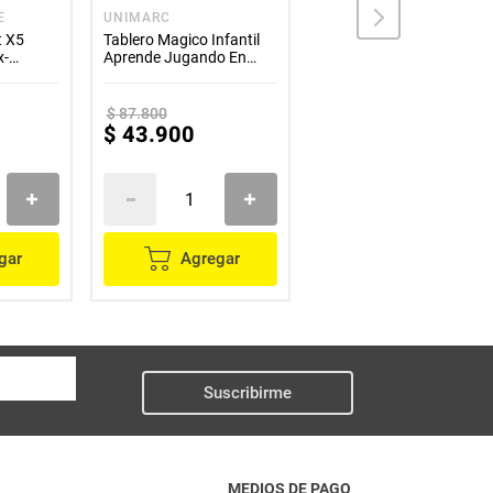
E
UNIMARC
SQUISHMALLOWS
5
Tablero Magico Infantil
Peluche Squishmallows
x-
Aprende Jugando En
19Cm - Baptise
l
Casa
$
87
.
800
$
59
.
900
$
43
.
900
$
29
.
950
gar
Agregar
Agregar
Suscribirme
MEDIOS DE PAGO