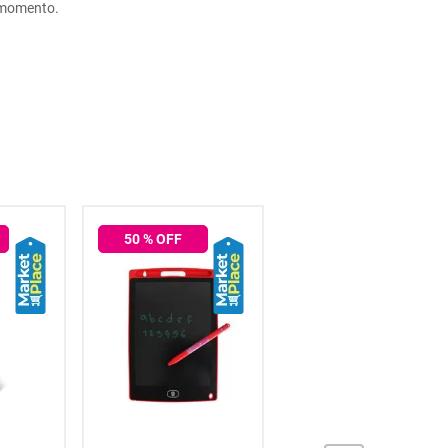
r momento.
50
% OFF
50
% OFF