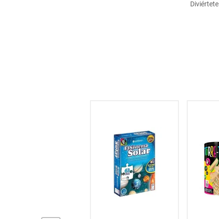
Diviértet
hogar
tecnología
moda
deportes
60
% OFF
juguetería