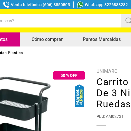
Venta telefónica (606) 8850505
Whatsapp 3226888282
uscas?
s buscados
atos
Cómo comprar
Puntos Mercaldas
edas Plastico
UNIMARC
50
% OFF
Carrito
De 3 N
Ruedas
PLU
:
AM02731