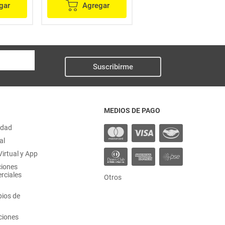
gar
Agregar
Agregar
Suscribirme
MEDIOS DE PAGO
idad
al
irtual y App
ciones
rciales
Otros
ios de
ciones