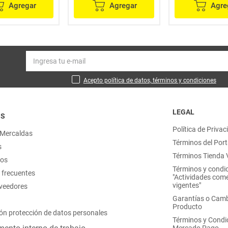
Agregar
Agregar
Agre
Acepto política de datos, términos y condiciones
LEGAL
OS
Política de Privac
 Mercaldas
Términos del Port
s
Términos Tienda V
nos
Términos y condi
 frecuentes
"Actividades come
vigentes"
oveedores
Garantías o Camb
Producto
ón protección de datos personales
Términos y Condi