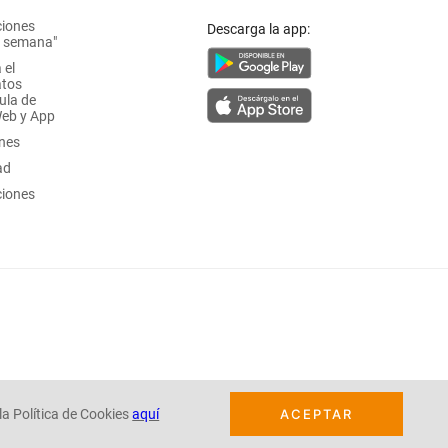
ciones
Descarga la app:
a semana"
 el
atos
ula de
Web y App
ones
ad
ciones
la Política de Cookies
aquí
ACEPTAR