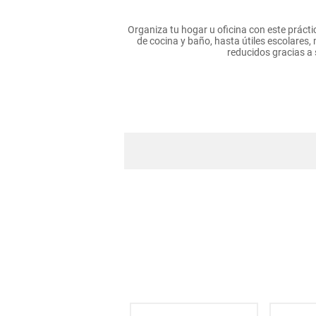
hogar
Organiza tu hogar u oficina con este práct
de cocina y baño, hasta útiles escolares,
reducidos gracias a 
tecnología
moda
deportes
juguetería
*IMPO
**INFORMACION IMPORTANTE **El color de l
despacho. Per