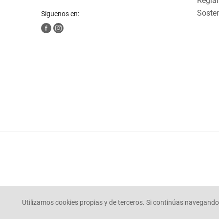
Reglam
Sosten
Síguenos en:
Utilizamos cookies propias y de terceros. Si continúas navegando 
© Mercaldas 2025. todos los derechos reservados.