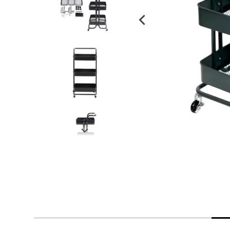
despensa
Arroz
Mantequilla
lácteos y refrigerados
vinos y licores
cuidado del bebé
mascotas
limpieza
cuidado personal
otros