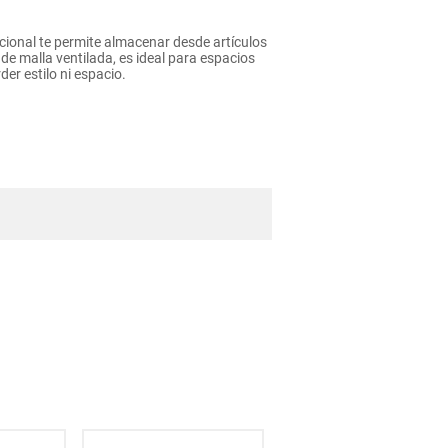
cional te permite almacenar desde artículos
de malla ventilada, es ideal para espacios
er estilo ni espacio.
bés
 el momento*
al mismo tiempo es la opción 1 nuestra de
otro color. **