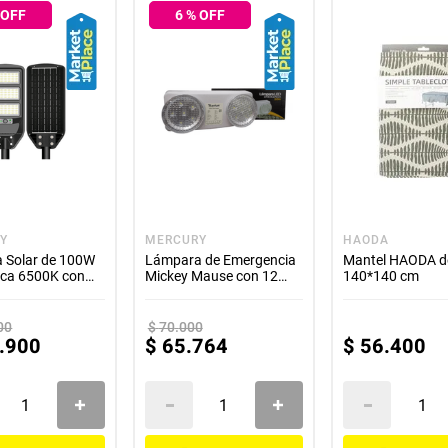
mbientada, por lo cual no incluye ningún adorno, ni accesorios, ni piezas 
 OFF
6
% OFF
acompañan.
 garantía de este producto es exclusivamente por defectos de fábrica, n
nte. La garantía se tramitará bajo las políticas, términos y condiciones e
Y
MERCURY
HAODA
 Solar de 100W
Lámpara de Emergencia
Mantel HAODA d
nca 6500K con
Mickey Mause con 12
140*140 cm
 Soporte
LEDs y Batería
 para Espacios
Recargable Modelo
es
TTA50
00
$
70
.
000
.
900
$
65
.
764
$
56
.
400