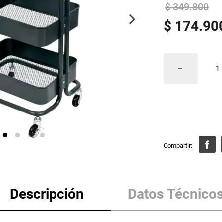
$
349
.
800
$
174
.
90
Descripción
Datos Técnico