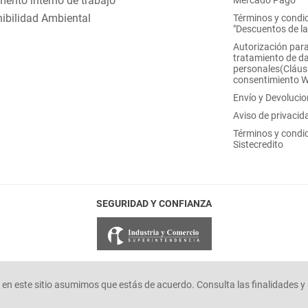
ento interno de trabajo
Mercado Pago
ibilidad Ambiental
Términos y condi
"Descuentos de l
Autorización para
tratamiento de d
personales(Cláus
consentimiento 
Envío y Devoluci
Aviso de privacid
Términos y condi
Sistecredito
SEGURIDAD Y CONFIANZA
en este sitio asumimos que estás de acuerdo. Consulta las finalidades y 