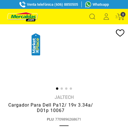
Venta telefónica (606) 8850505
Whatsapp
0
JALTECH
Cargador Para Dell Pa12/ 19v 3.34a/
D01p 10067
PLU
:
7709896268671