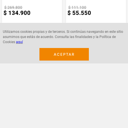
$
269
.
800
$
111
.
100
$
134
.
900
$
55
.
550
Utilizamos cookies propias y de terceros. Si continúas navegando en este sitio
asumimos que estás de acuerdo. Consulta las finalidades y la Política de
Cookies
aquí
Agregar
Agregar
ACEPTAR
¡Suscribete a nuestro newsletter!
Recibe las ofertas y novedades en tu buzón.
Acepto política de datos, términos y condiciones