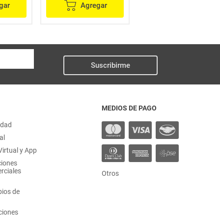
gar
Agregar
Agregar
Suscribirme
MEDIOS DE PAGO
idad
al
irtual y App
ciones
rciales
Otros
ios de
ciones