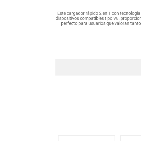
hogar
Este cargador rápido 2 en 1 con tecnología
dispositivos compatibles tipo V8, proporcio
perfecto para usuarios que valoran tanto
tecnología
moda
deportes
Tecnología Qui
Doble Funcionalidad: Compatible c
juguetería
Seguridad Avanzada: Equipado con 
Puerto de Temperatura Regulado
Diseño Compacto y Por
**INFORMACION IMPORTANTE **El color de l
despacho. Pe
NOTA : La foto de este producto ha sido a