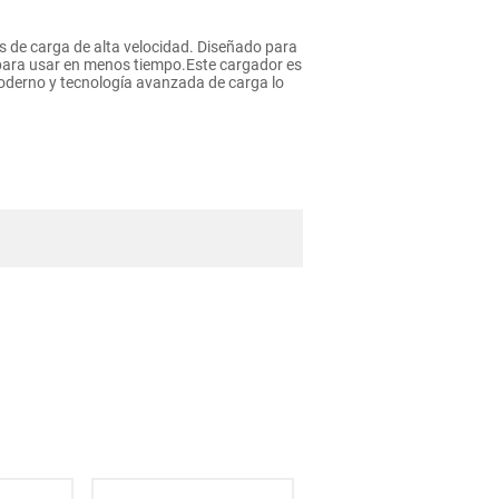
s de carga de alta velocidad. Diseñado para
o para usar en menos tiempo.Este cargador es
moderno y tecnología avanzada de carga lo
 con entrada tipo V8.
 lo hace versátil para una amplia gama de
tegridad de la batería y la seguridad del
de litio de posibles daños por calor.
 de llevar a cualquier lugar.
al mismo tiempo es la opción 1 nuestra de
otro color.**
adicionales ni ningún otro elemento que lo