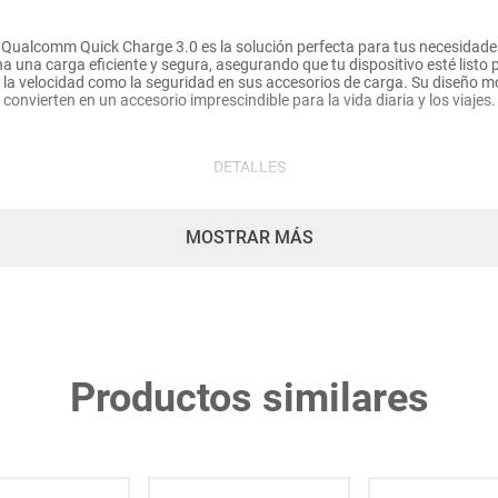
 Qualcomm Quick Charge 3.0 es la solución perfecta para tus necesidade
na una carga eficiente y segura, asegurando que tu dispositivo esté list
 la velocidad como la seguridad en sus accesorios de carga. Su diseño 
convierten en un accesorio imprescindible para la vida diaria y los viajes.
DETALLES
ck Charge 3.0: Permite una carga rápida y completa para tus dispositivos
MOSTRAR MÁS
on dispositivos que requieren tanto conexión USB como Lightning, lo que
smartphones y tabletas.
protección contra sobrecalentamiento y sobrecarga para garantizar la in
dispositivo.
: Incluye un termistor y control de temperatura para proteger la batería 
tátil: Ideal para viajar, su tamaño práctico y su peso ligero lo hacen fácil
a foto es referencial para que puedas ver los atributos del producto y 
Productos similares
ro dejamos la aclaración para que lo tengas presente por si te llegara en 
mbientada, por lo cual no incluye ningún adorno, ni accesorios, ni piezas 
acompañan.
Garantía del producto