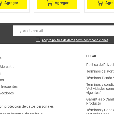
Agregar
Agregar
Agre
Acepto política de datos, términos y condiciones
LEGAL
OS
Política de Privac
 Mercaldas
Términos del Port
s
Términos Tienda V
nos
Términos y condi
 frecuentes
"Actividades come
vigentes"
oveedores
Garantías o Camb
Producto
ón protección de datos personales
Términos y Condi