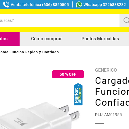
Venta telefónica (606) 8850505
Whatsapp 3226888282
uscas?
s buscados
atos
Cómo comprar
Puntos Mercaldas
oble Funcion Rapido y Confiado
GENERICO
50
% OFF
Cargad
Funcio
Confia
PLU
:
AM01955