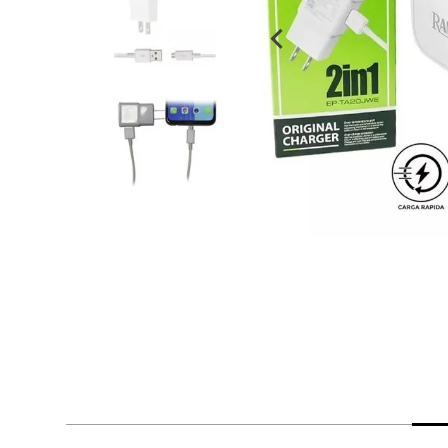
despensa
Arroz
Aceite
lácteos y refrigerados
vinos y licores
cuidado del bebé
mascotas
limpieza
cuidado personal
otros