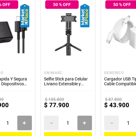
 garantía de este producto es exclusivamente por defectos de fábrica, n
% OFF
50
% OFF
50
% OFF
nte. La garantía se tramitará bajo las políticas, términos y condiciones e
CO
UNIMARC
GENERICO
apida Y Segura
Selfie Stick para Celular
Cargador USB Ti
 Dispositivos
Liviano Extensible y
Cable Compatibl
Portatil
Celulares
00
$
155
.
800
$
87
.
800
900
$
77
.
900
$
43
.
900