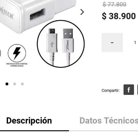
$
77
.
800
$
38
.
900
Descripción
Datos Técnico