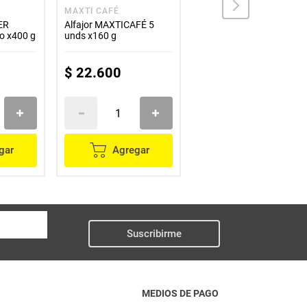
MAXTI CAFÉ
MENTOS
ER
Alfajor MAXTICAFÉ 5
Chicles MENTOS menta
no x400 g
unds x160 g
verde x60 g
$
22
.
600
$
16
.
900
gar
Agregar
Agregar
Suscribirme
MEDIOS DE PAGO