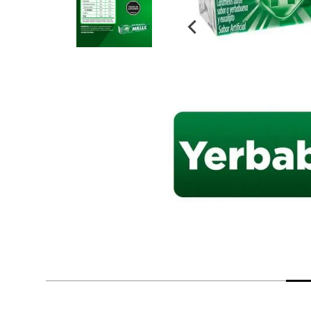
despensa
Arroz
Mantequilla
lácteos y refrigerados
vinos y licores
cuidado del bebé
mascotas
limpieza
cuidado personal
otros