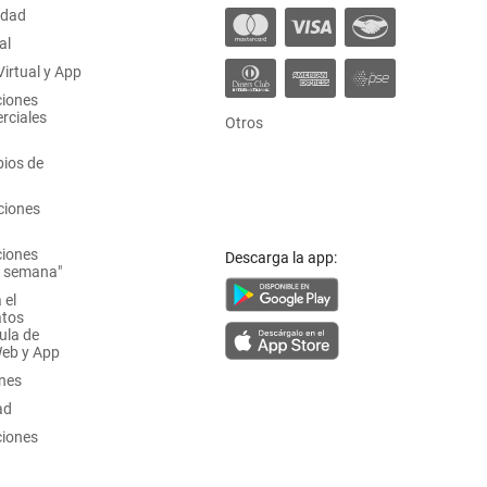
idad
al
irtual y App
ciones
rciales
Otros
ios de
ciones
ciones
Descarga la app:
a semana"
 el
atos
ula de
Web y App
ones
ad
ciones