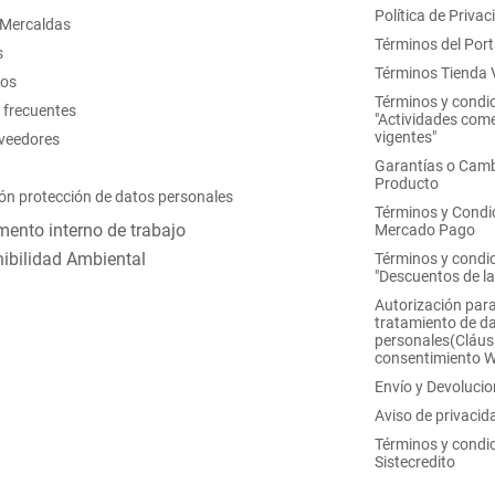
Política de Privac
 Mercaldas
Términos del Port
s
Términos Tienda V
nos
Términos y condi
 frecuentes
"Actividades come
vigentes"
oveedores
Garantías o Camb
Producto
ón protección de datos personales
Términos y Condi
ento interno de trabajo
Mercado Pago
ibilidad Ambiental
Términos y condi
"Descuentos de l
Autorización para
tratamiento de d
personales(Cláus
consentimiento 
Envío y Devoluci
Aviso de privacid
Términos y condi
Sistecredito