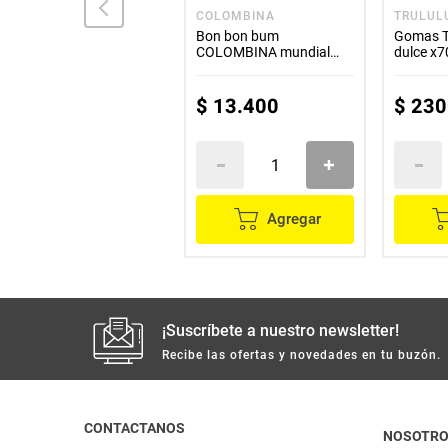
COLOMBINA
COLOMBINA
TRULUL
Menta helada
Bon bon bum
Gomas 
COLOMBINA 50 unds
COLOMBINA mundial
dulce x7
x200 g
x24 unds
$
5500
$
13
.
400
$
230
Agregar
Agregar
¡Suscríbete a nuestro newsletter!
Recibe las ofertas y novedades en tu buzón.
CONTACTANOS
NOSOTR