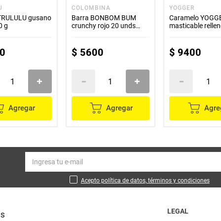
U
COLOMBINA
YOGGER
TRULULU gusano
Barra BONBOM BUM
Caramelo YOGG
0 g
crunchy rojo 20 unds
masticable relle
x180 g
0
$
5600
$
9400
Agregar
Agregar
Agre
Acepto política de datos, términos y condiciones
LEGAL
OS