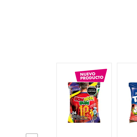
hogar
tecnología
moda
deportes
juguetería