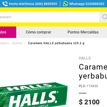
Venta telefónica (606) 8850505
Whatsapp 3226888282
uscas?
s buscados
atos
Cómo comprar
Puntos Mercaldas
melos - Gomas
Caramelo HALLS yerbabuena x25.2 g
HALLS
Carame
yerbab
PLU
:
115430
$
2100