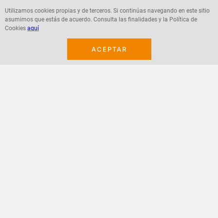
Utilizamos cookies propias y de terceros. Si continúas navegando en este sitio
asumimos que estás de acuerdo. Consulta las finalidades y la Política de
Agregar
Agregar
Cookies
aquí
ACEPTAR
¡Suscribete a nuestro newsletter!
Recibe las ofertas y novedades en tu buzón.
Acepto política de datos, términos y condiciones
Suscribirme
+
CONTACTANOS