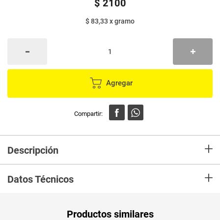
$
2100
$ 83,33
x
gramo
Agregar
+
Descripción
Caramelo HALLS frutas caramelo refrescante y duro de diferentes
+
sabores artificiales a cereza, mora azul, sandia y pitalla.
Datos Técnicos
Unidad de
un
Productos similares
medida