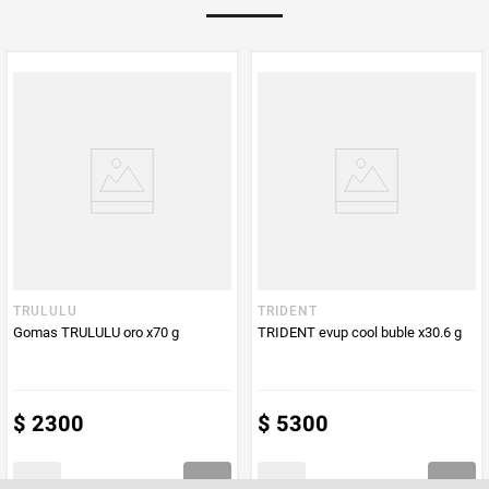
Multiplicador
1
PUM - Medida
25,2
Peso Neto
25,2
Producto (kg)
PUM - Unidad
Gramo
de Medida
TRULULU
TRIDENT
Gomas TRULULU oro x70 g
TRIDENT evup cool buble x30.6 g
$
2300
$
5300