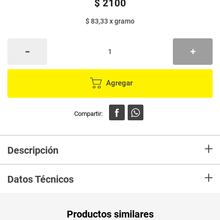
$
2100
$ 83,33
x
gramo
Agregar
+
Descripción
Caramelo HALLS cherry liptus caramelos duros sabor a menta, cereza y
+
eucalipto.
Datos Técnicos
Unidad de
un
Productos similares
medida