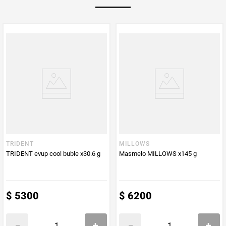
Multiplicador
1
PUM - Medida
25,2
Peso Neto
25,2
Producto (kg)
PUM - Unidad
Gramo
de Medida
TRIDENT
MILLOWS
TRIDENT evup cool buble x30.6 g
Masmelo MILLOWS x145 g
$
5300
$
6200