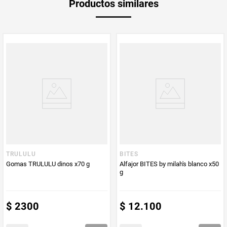
Productos similares
medida
Multiplicador
1
PUM - Medida
190
Peso Neto
190
Producto (kg)
PUM - Unidad
Gramo
de Medida
TRULULU
BITES
Gomas TRULULU dinos x70 g
Alfajor BITES by milah's blanco x50
g
$
2300
$
12
.
100