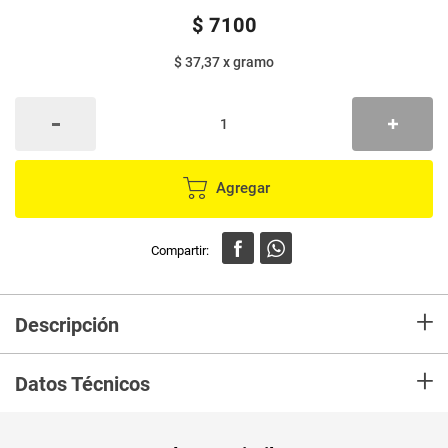
$
7100
$ 37,37
x
gramo
Agregar
+
Descripción
Caramelo duro con el sabor tradicional a café del Coffee Delight.
+
Datos Técnicos
Unidad de
un