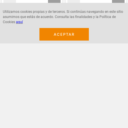
Utilizamos cookies propias y de terceros. Si continúas navegando en este sitio
asumimos que estás de acuerdo. Consulta las finalidades y la Política de
Agregar
Agregar
Cookies
aquí
ACEPTAR
¡Suscribete a nuestro newsletter!
Recibe las ofertas y novedades en tu buzón.
Acepto política de datos, términos y condiciones
Suscribirme