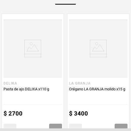
PUM - Unidad
Gramo
de Medida
DELIKA
LA GRANJA
Pasta de ajo DELIKA x110 g
Orégano LA GRANJA molido x15 g
$
2700
$
3400