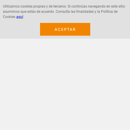
Utilizamos cookies propias y de terceros. Si continúas navegando en este sitio
asumimos que estás de acuerdo. Consulta las finalidades y la Política de
Agregar
Agregar
Cookies
aquí
ACEPTAR
¡Suscribete a nuestro newsletter!
Recibe las ofertas y novedades en tu buzón.
Acepto política de datos, términos y condiciones
Suscribirme
+
CONTACTANOS