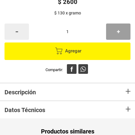
$
2600
$ 130
x
gramo
Agregar
+
Descripción
En Mercaldas compra Canela SELETTI astilla x20 g
+
Datos Técnicos
Peso Neto
20
Productos similares
Producto (kg)