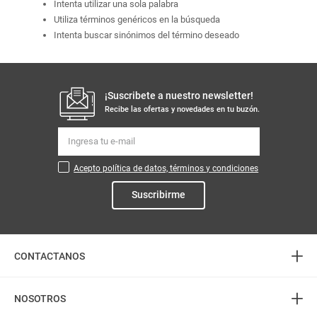
Intenta utilizar una sola palabra
Utiliza términos genéricos en la búsqueda
Intenta buscar sinónimos del término deseado
¡Suscribete a nuestro newsletter!
Recibe las ofertas y novedades en tu buzón.
Acepto política de datos, términos y condiciones
Suscribirme
+
CONTACTANOS
+
Atención telefónica
NOSOTROS
3226888282