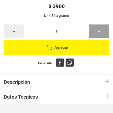
$
3900
$ 44,32
x
gramo
Agregar
+
Descripción
Compra Caldo de gallina MAGGI 8 cubos x11 g c/u. en Mercaldas.Lo
+
recibiras en tu casa en las mejores condiciones.
Datos Técnicos
Unidad de
un