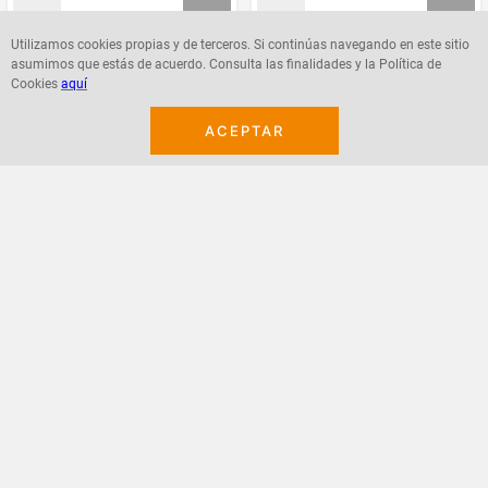
Utilizamos cookies propias y de terceros. Si continúas navegando en este sitio
asumimos que estás de acuerdo. Consulta las finalidades y la Política de
Agregar
Agregar
Cookies
aquí
ACEPTAR
¡Suscribete a nuestro newsletter!
Recibe las ofertas y novedades en tu buzón.
Acepto política de datos, términos y condiciones
Suscribirme