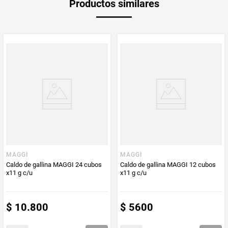
Productos similares
medida
Multiplicador
1
PUM - Medida
88
Peso Neto
88
Producto (kg)
PUM - Unidad
Gramo
de Medida
MAGGI
MAGGI
Caldo de gallina MAGGI 24 cubos
Caldo de gallina MAGGI 12 cubos
x11 g c/u
x11 g c/u
$
10
.
800
$
5600