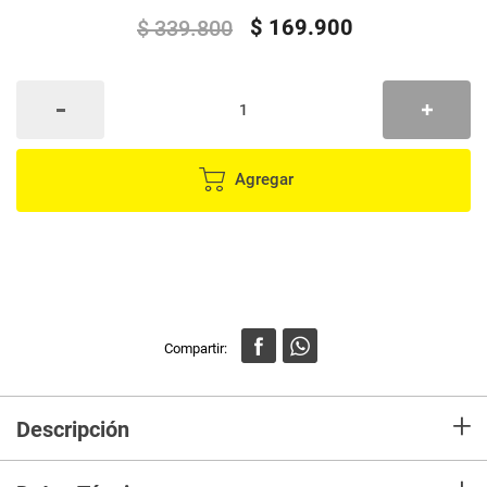
$
169
.
900
$
339
.
800
Agregar
+
Descripción
Disfruta del sabor y el aroma del café recién hecho todos los días con