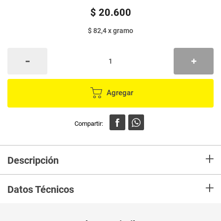
$
20
.
600
$ 82,4
x
gramo
Agregar
+
Descripción
Directamente desde el corazón de Colombia.
+
Nace este café único que honra la tradición y el legado del origen cafetero
Datos Técnicos
Unidad de
un