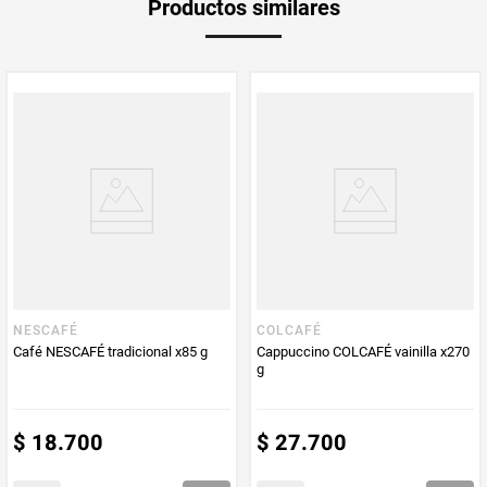
Productos similares
medida
Multiplicador
1
Peso Neto
250
Producto (kg)
PUM - Unidad
Gramo
de Medida
NESCAFÉ
COLCAFÉ
Café NESCAFÉ tradicional x85 g
Cappuccino COLCAFÉ vainilla x270
g
$
18
.
700
$
27
.
700