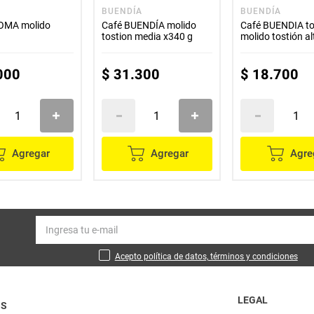
BUENDÍA
BUENDÍA
OMA molido
Café BUENDÍA molido
Café BUENDIA to
tostion media x340 g
molido tostión a
g
000
$
31
.
300
$
18
.
700
Agregar
Agregar
Agre
Acepto política de datos, términos y condiciones
LEGAL
OS