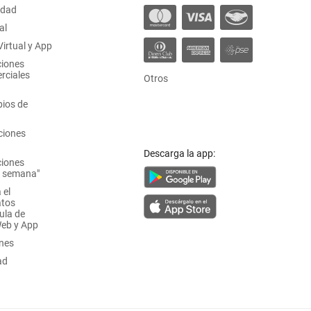
idad
al
irtual y App
ciones
rciales
Otros
ios de
ciones
Descarga la app:
ciones
a semana"
 el
atos
ula de
Web y App
ones
ad