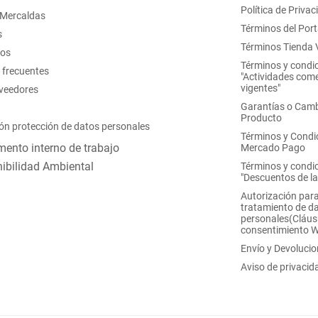
Política de Privac
 Mercaldas
Términos del Port
s
Términos Tienda V
nos
Términos y condi
 frecuentes
"Actividades come
vigentes"
oveedores
Garantías o Camb
Producto
ón protección de datos personales
Términos y Condi
ento interno de trabajo
Mercado Pago
ibilidad Ambiental
Términos y condi
"Descuentos de l
Autorización para
tratamiento de d
personales(Cláus
consentimiento 
Envío y Devoluci
Aviso de privacid