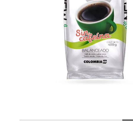
despensa
Arroz
Aceite
lácteos y refrigerados
vinos y licores
cuidado del bebé
mascotas
limpieza
cuidado personal
otros