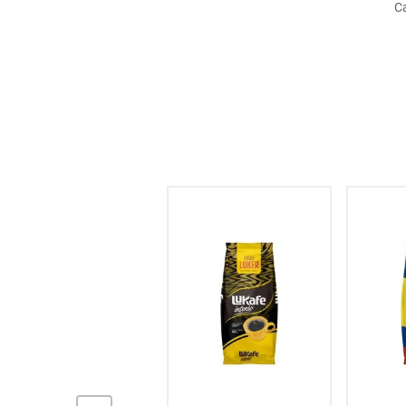
Ca
hogar
tecnología
moda
deportes
juguetería