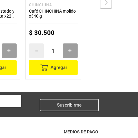
CHINCHINA
TOSTAO
stado y
Café CHINCHINA molido
Café TOSTAO molido
lta x220
x340 g
supremo x340 g
$
30
.
500
$
33
.
800
gar
Agregar
Agregar
Suscribirme
MEDIOS DE PAGO