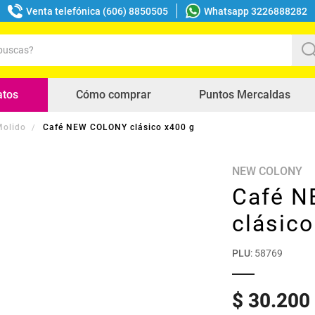
Venta telefónica (606) 8850505
Whatsapp 3226888282
uscas?
s buscados
atos
Cómo comprar
Puntos Mercaldas
Molido
Café NEW COLONY clásico x400 g
NEW COLONY
Café 
clásico
PLU
:
58769
$
30
.
200