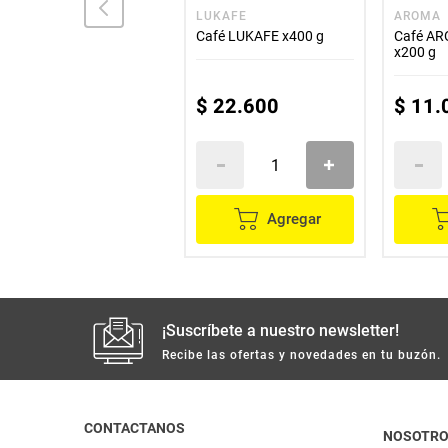
SELLO ROJO
LUKAFE
AROMA
Café SELLO ROJO
Café LUKAFE x400 g
Café AR
descafeinado x250 g
x200 g
$
19
.
600
$
22
.
600
$
11
.
Agregar
Agregar
¡Suscríbete a nuestro newsletter!
Recibe las ofertas y novedades en tu buzón.
CONTACTANOS
NOSOTR