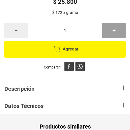
$
25
.
800
$ 172
x
gramo
Agregar
+
Descripción
En mercaldas compra Café NESCAFE tradición x150 g
+
Datos Técnicos
Unidad de
gr
Productos similares
medida