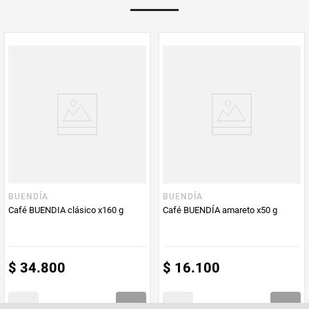
PUM - Medida
150
Peso Neto
150
Producto (kg)
PUM - Unidad
Gramo
de Medida
BUENDÍA
BUENDÍA
Café BUENDIA clásico x160 g
Café BUENDÍA amareto x50 g
$
34
.
800
$
16
.
100