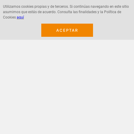
Utilizamos cookies propias y de terceros. Si continúas navegando en este sitio
asumimos que estás de acuerdo. Consulta las finalidades y la Política de
Agregar
Agregar
Cookies
aquí
ACEPTAR
¡Suscribete a nuestro newsletter!
Recibe las ofertas y novedades en tu buzón.
Acepto política de datos, términos y condiciones
Suscribirme
+
CONTACTANOS