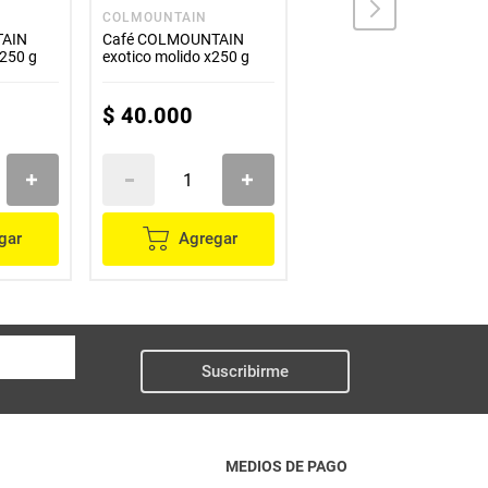
COLMOUNTAIN
CAFÉ SALENTO
TAIN
Café COLMOUNTAIN
Café SALENTO tostion
x250 g
exotico molido x250 g
media molido x500 g
$
40
.
000
$
42
.
700
gar
Agregar
Agregar
Suscribirme
MEDIOS DE PAGO