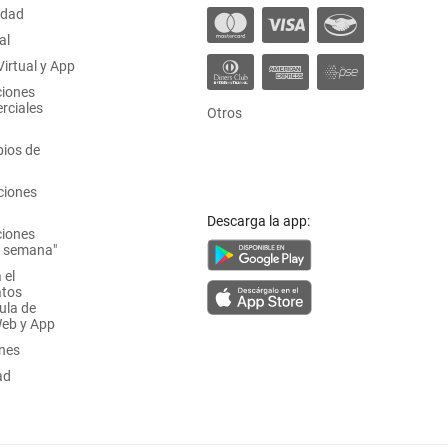
idad
al
irtual y App
ciones
rciales
Otros
ios de
ciones
Descarga la app:
ciones
a semana"
 el
atos
ula de
Web y App
ones
ad