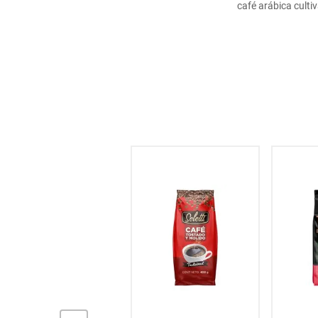
café arábica culti
hogar
tecnología
moda
deportes
juguetería