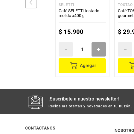
LA LOMA
SELETTI
TOSTAO
Café LA LOMA
Café SELETTI tostado
Café TO
tradicional x250 g
molido x400 g
gourmet
$
14
.
100
$
15
.
900
$
29
.
Agregar
Agregar
¡Suscríbete a nuestro newsletter!
Recibe las ofertas y novedades en tu buzón.
CONTACTANOS
NOSOTR