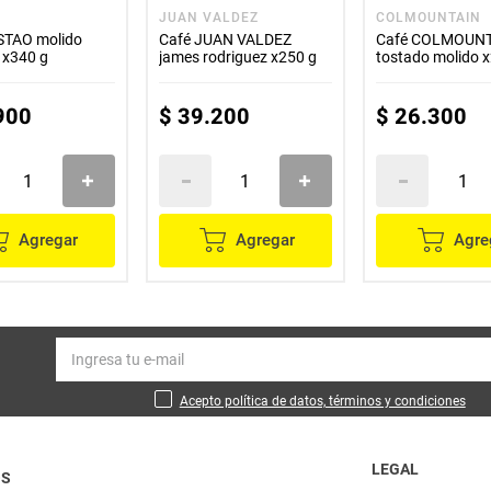
JUAN VALDEZ
COLMOUNTAIN
STAO molido
Café JUAN VALDEZ
Café COLMOUN
 x340 g
james rodriguez x250 g
tostado molido 
900
$
39
.
200
$
26
.
300
Agregar
Agregar
Agre
Acepto política de datos, términos y condiciones
LEGAL
OS