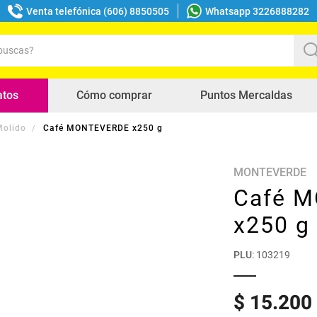
Venta telefónica (606) 8850505
Whatsapp 3226888282
uscas?
s buscados
atos
Cómo comprar
Puntos Mercaldas
Molido
Café MONTEVERDE x250 g
MONTEVERDE
Café 
x250 g
PLU
:
103219
$
15
.
200