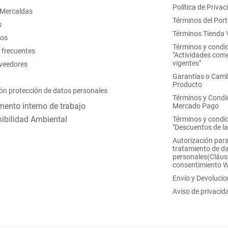
Política de Privac
 Mercaldas
Términos del Port
s
Términos Tienda V
nos
Términos y condi
 frecuentes
"Actividades come
vigentes"
oveedores
Garantías o Camb
Producto
ón protección de datos personales
Términos y Condi
ento interno de trabajo
Mercado Pago
ibilidad Ambiental
Términos y condi
"Descuentos de l
Autorización para
tratamiento de d
personales(Cláus
consentimiento 
Envío y Devoluci
Aviso de privacid