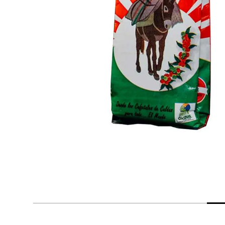
despensa
Arroz
Aceite
lácteos y refrigerados
vinos y licores
cuidado del bebé
mascotas
limpieza
cuidado personal
otros