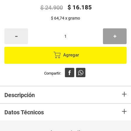
$
16
.
185
$
24
.
900
$ 64,74
x
gramo
Agregar
+
Descripción
En mercaldas compra Café MATIZ escarlata tostado y molido x250 g
+
Datos Técnicos
Unidad de
gr