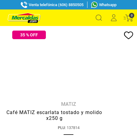
Venta telefónica (606) 8850505
Whatsapp
0
35
% OFF
MATIZ
Café MATIZ escarlata tostado y molido
x250 g
PLU
:
137814