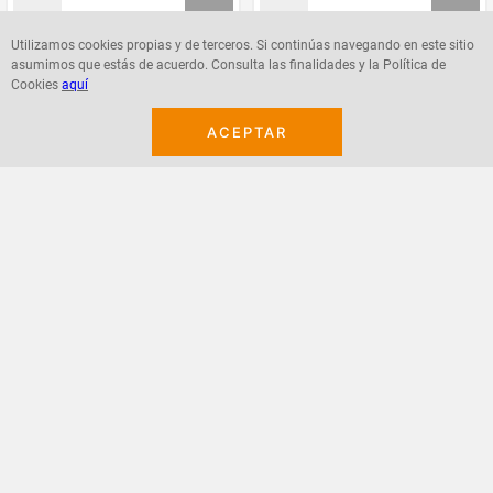
Utilizamos cookies propias y de terceros. Si continúas navegando en este sitio
asumimos que estás de acuerdo. Consulta las finalidades y la Política de
Agregar
Agregar
Cookies
aquí
ACEPTAR
¡Suscribete a nuestro newsletter!
Recibe las ofertas y novedades en tu buzón.
Acepto política de datos, términos y condiciones
Suscribirme