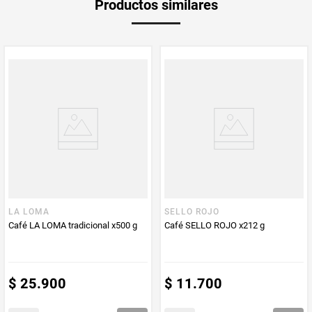
Productos similares
medida
PUM - Medida
250
Peso Neto
250
Producto (kg)
PUM - Unidad
Gramo
de Medida
LA LOMA
SELLO ROJO
Café LA LOMA tradicional x500 g
Café SELLO ROJO x212 g
$
25
.
900
$
11
.
700