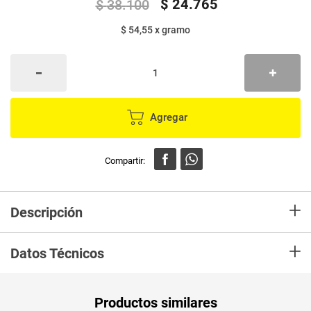
$
24
.
765
$
38
.
100
$ 54,55
x
gramo
Agregar
+
Descripción
Café molido premium, hecho con los granos de la más alta calidad.
+
Disfruta de una taza de café con tostiones desde la más suaves hasta las
Datos Técnicos
intensas.
Unidad de
un
Productos similares
medida