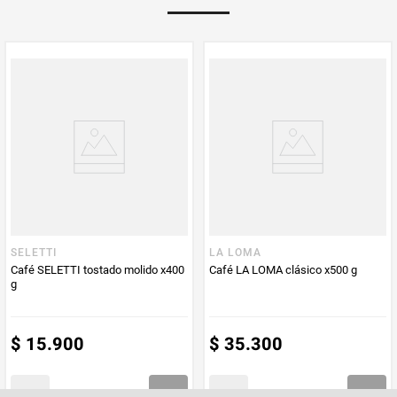
Multiplicador
1
PUM - Medida
454
Peso Neto
454
Producto (kg)
PUM - Unidad
Gramo
de Medida
SELETTI
LA LOMA
Café SELETTI tostado molido x400
Café LA LOMA clásico x500 g
g
$
15
.
900
$
35
.
300