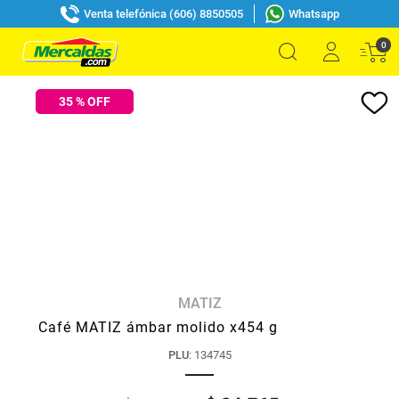
Venta telefónica (606) 8850505
Whatsapp
0
35
% OFF
MATIZ
Café MATIZ ámbar molido x454 g
PLU
:
134745