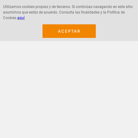
Utilizamos cookies propias y de terceros. Si continúas navegando en este sitio
asumimos que estás de acuerdo. Consulta las finalidades y la Política de
Agregar
Agregar
Cookies
aquí
ACEPTAR
¡Suscribete a nuestro newsletter!
Recibe las ofertas y novedades en tu buzón.
Acepto política de datos, términos y condiciones
Suscribirme
+
CONTACTANOS