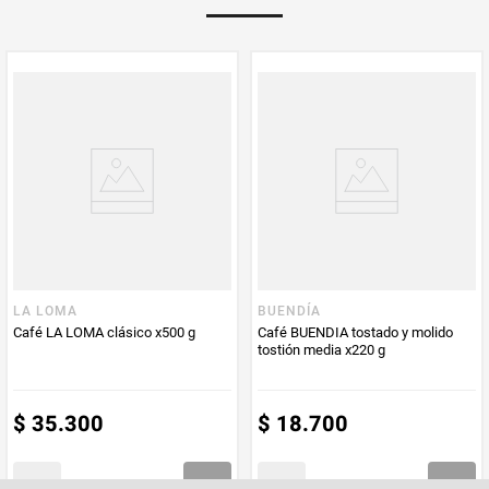
Multiplicador
1
PUM - Medida
110
Peso Neto
110
Producto (kg)
PUM - Unidad
Gramo
de Medida
LA LOMA
BUENDÍA
Café LA LOMA clásico x500 g
Café BUENDIA tostado y molido
tostión media x220 g
$
35
.
300
$
18
.
700