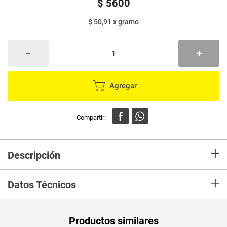
$
5600
$ 50,91
x
gramo
Agregar
+
Descripción
En mercaldas compra Café LA BASTILLA fuerte x110 g
+
Datos Técnicos
Unidad de
gr
Productos similares
medida