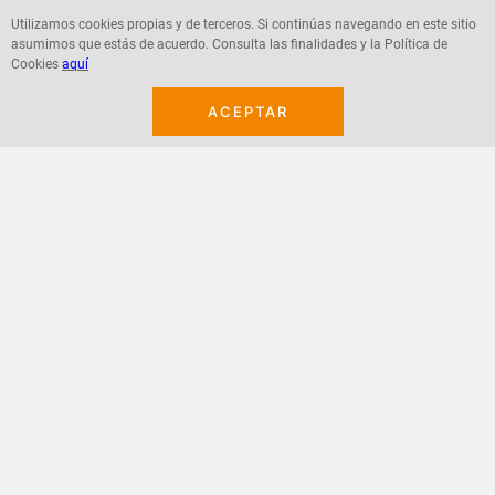
Utilizamos cookies propias y de terceros. Si continúas navegando en este sitio
asumimos que estás de acuerdo. Consulta las finalidades y la Política de
Agregar
Agregar
Cookies
aquí
ACEPTAR
¡Suscribete a nuestro newsletter!
Recibe las ofertas y novedades en tu buzón.
Acepto política de datos, términos y condiciones
Suscribirme
+
CONTACTANOS