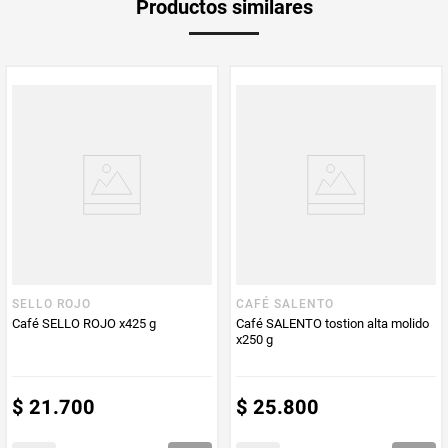
Productos similares
medida
Multiplicador
1
PUM - Medida
220
Peso Neto
220
Producto (kg)
PUM - Unidad
Gramo
de Medida
SELLO ROJO
CAFÉ SALENTO
Café SELLO ROJO x425 g
Café SALENTO tostion alta molido
x250 g
$
21
.
700
$
25
.
800