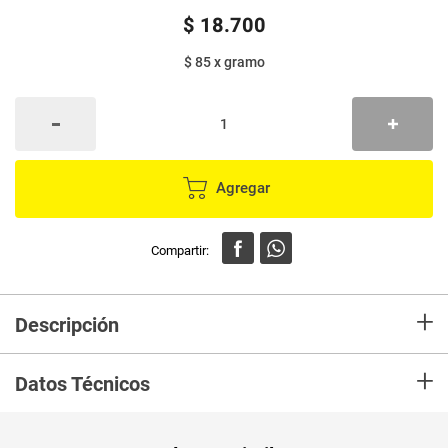
$
18
.
700
$ 85
x
gramo
Agregar
+
Descripción
En mercaldas compra Café BUENDIA tostado y molido tostión media x220
+
g
Datos Técnicos
Unidad de
gr