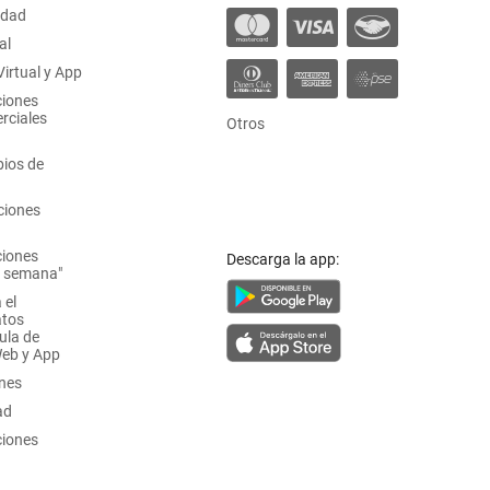
idad
al
irtual y App
ciones
rciales
Otros
ios de
ciones
ciones
Descarga la app:
a semana"
 el
atos
ula de
Web y App
ones
ad
ciones