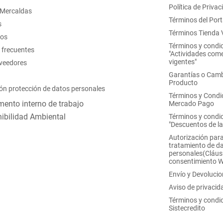
Política de Privac
 Mercaldas
Términos del Port
s
Términos Tienda V
nos
Términos y condi
 frecuentes
"Actividades come
vigentes"
oveedores
Garantías o Camb
Producto
ón protección de datos personales
Términos y Condi
ento interno de trabajo
Mercado Pago
ibilidad Ambiental
Términos y condi
"Descuentos de l
Autorización para
tratamiento de d
personales(Cláus
consentimiento 
Envío y Devoluci
Aviso de privacid
Términos y condi
Sistecredito