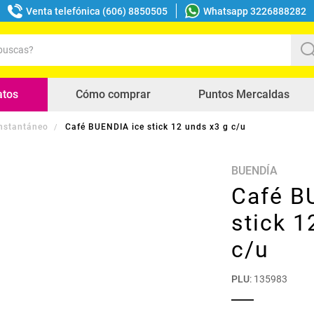
Venta telefónica (606) 8850505
Whatsapp 3226888282
uscas?
s buscados
atos
Cómo comprar
Puntos Mercaldas
Instantáneo
Café BUENDIA ice stick 12 unds x3 g c/u
BUENDÍA
Café B
stick 1
c/u
PLU
:
135983