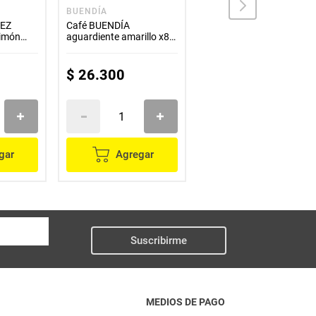
BUENDÍA
OMA
DEZ
Café BUENDÍA
Café OMA liofilizado x85
limón
aguardiente amarillo x85
g
g
$
26
.
300
$
27
.
500
gar
Agregar
Agregar
Suscribirme
MEDIOS DE PAGO