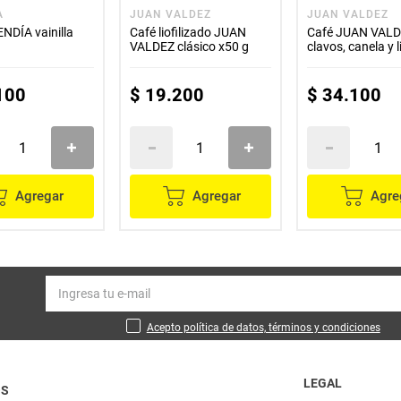
A
JUAN VALDEZ
JUAN VALDEZ
NDÍA vainilla
Café liofilizado JUAN
Café JUAN VAL
VALDEZ clásico x50 g
clavos, canela y 
x95 g
100
$
19
.
200
$
34
.
100
Agregar
Agregar
Agre
Acepto política de datos, términos y condiciones
LEGAL
OS