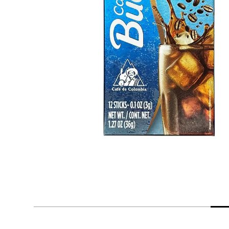
despensa
Arroz
Mantequilla
lácteos y refrigerados
vinos y licores
cuidado del bebé
mascotas
limpieza
cuidado personal
otros