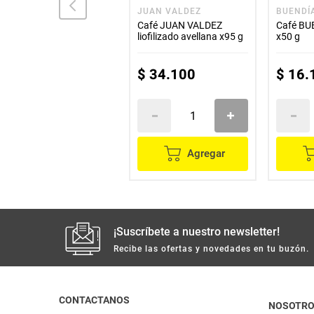
BUENDÍA
JUAN VALDEZ
BUENDÍ
Café BUENDÍA orgánico
Café JUAN VALDEZ
Café BUE
x85 g
liofilizado avellana x95 g
x50 g
$
29
.
600
$
34
.
100
$
16
.
Agregar
Agregar
¡Suscríbete a nuestro newsletter!
Recibe las ofertas y novedades en tu buzón.
CONTACTANOS
NOSOTR