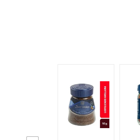
hogar
tecnología
moda
deportes
juguetería