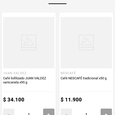
Multiplicador
1
PUM - Medida
85
Peso Neto
85
Producto (kg)
PUM - Unidad
Gramo
de Medida
JUAN VALDEZ
NESCAFÉ
Café liofilizado JUAN VALDEZ
Café NESCAFÉ tradicional x50 g
vanicanela x95 g
$
34
.
100
$
11
.
900