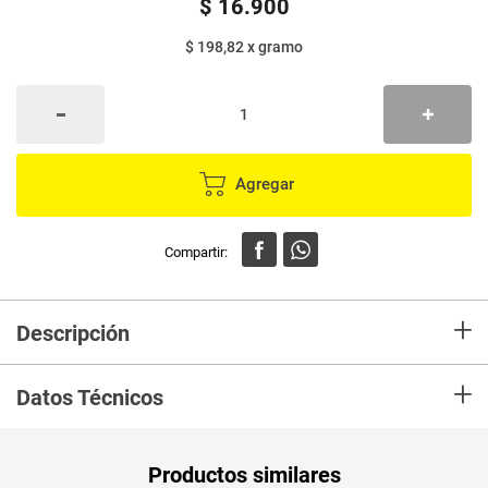
$
16
.
900
$ 198,82
x
gramo
Agregar
+
Descripción
Aroma es un café con el auténtico sabor del campo colombiano, es el
+
sabor de toda Colombia, es sabor a tradición, es el café de nuestra gente.
Datos Técnicos
Unidad de
un
Productos similares
medida