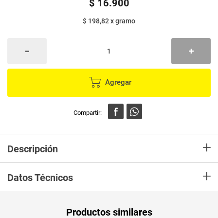
$
16
.
900
$ 198,82
x
gramo
Agregar
+
Descripción
Aroma es un café con el auténtico sabor del campo colombiano, es el
+
sabor de toda Colombia, es sabor a tradición, es el café de nuestra gente.
Datos Técnicos
Unidad de
un
Productos similares
medida