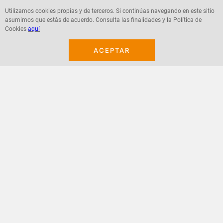
Utilizamos cookies propias y de terceros. Si continúas navegando en este sitio
asumimos que estás de acuerdo. Consulta las finalidades y la Política de
Agregar
Agregar
Cookies
aquí
ACEPTAR
¡Suscribete a nuestro newsletter!
Recibe las ofertas y novedades en tu buzón.
Acepto política de datos, términos y condiciones
Suscribirme
+
CONTACTANOS