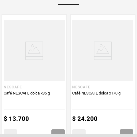
Multiplicador
1
PUM - Medida
85
Peso Neto
85
Producto (kg)
PUM - Unidad
Gramo
de Medida
NESCAFÉ
NESCAFÉ
Café NESCAFE dolca x85 g
Café NESCAFE dolca x170 g
$
13
.
700
$
24
.
200