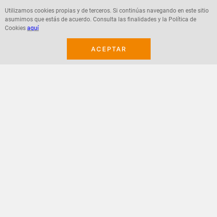
Utilizamos cookies propias y de terceros. Si continúas navegando en este sitio
asumimos que estás de acuerdo. Consulta las finalidades y la Política de
Agregar
Agregar
Cookies
aquí
ACEPTAR
¡Suscribete a nuestro newsletter!
Recibe las ofertas y novedades en tu buzón.
Acepto política de datos, términos y condiciones
Suscribirme
+
CONTACTANOS