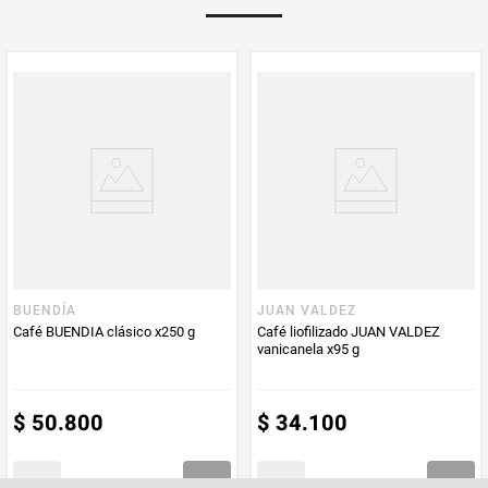
Multiplicador
1
PUM - Medida
85
Peso Neto
85
Producto (kg)
PUM - Unidad
Gramo
de Medida
BUENDÍA
JUAN VALDEZ
Café BUENDIA clásico x250 g
Café liofilizado JUAN VALDEZ
vanicanela x95 g
$
50
.
800
$
34
.
100