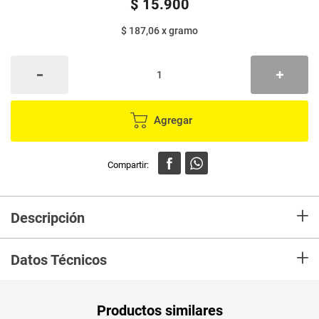
$
15
.
900
$ 187,06
x
gramo
Agregar
+
Descripción
Aroma es un café con el auténtico sabor del campo colombiano, es el
+
sabor de toda Colombia, es sabor a tradición, es el café de nuestra gente.
Datos Técnicos
Unidad de
un
Productos similares
medida