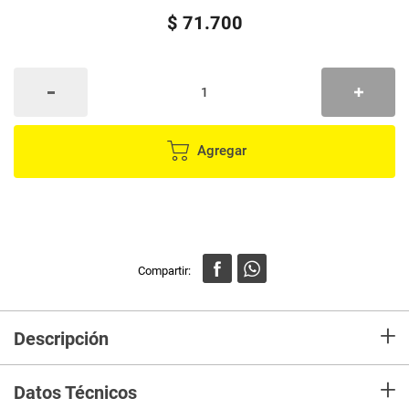
$
71
.
700
Agregar
+
Descripción
Descubre la Cacerola 16 cm IMUSA con Tapa de Vidrio Antiadherente que
+
hace parte de la línea Hard Titanium, diseñada para ofrecer una
Datos Técnicos
experiencia culinaria sin igual. Con el nuevo antiadherente Titanium 7X,