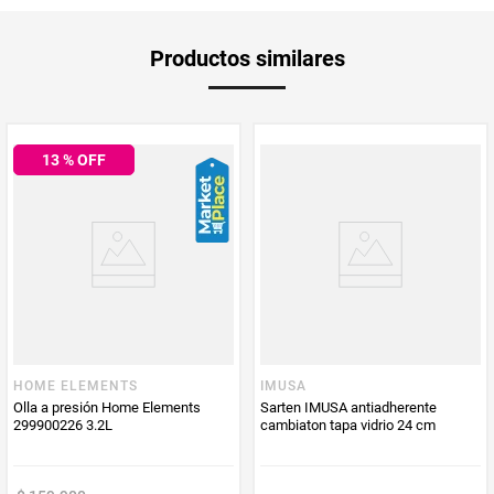
estos productos garantizan una cocción perfecta a la vez que facilitan la
limpieza y prolongan su durabilidad.
Peso Neto
1
Productos similares
Producto (kg)
PUM - Unidad
Unidad
de Medida
13
% OFF
Producto
Mercaldas
Enviado Por
Vendido por
Mercaldas
HOME ELEMENTS
IMUSA
Olla a presión Home Elements
Sarten IMUSA antiadherente
299900226 3.2L
cambiaton tapa vidrio 24 cm