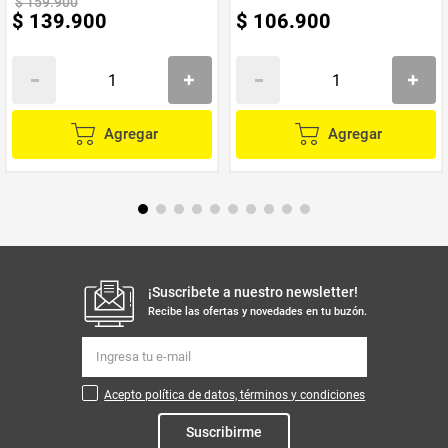
$
159
.
900
$
139
.
900
$
106
.
900
Agregar
Agregar
¡Suscribete a nuestro newsletter!
Recibe las ofertas y novedades en tu buzón.
Acepto política de datos, términos y condiciones
Suscribirme