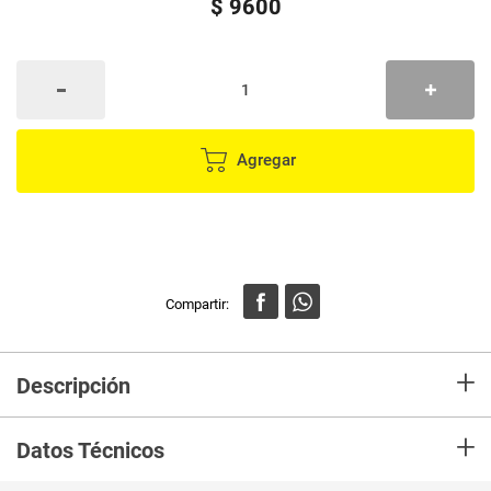
$
9600
Agregar
+
Descripción
En mercaldas compra Cable Android YOURZ
+
Datos Técnicos