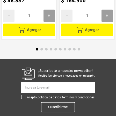
$
48
.
837
$
164
.
900
Agregar
Agregar
¡Suscribete a nuestro newsletter!
Recibe las ofertas y novedades en tu buzón.
Acepto política de datos, términos y condiciones
Suscribirme