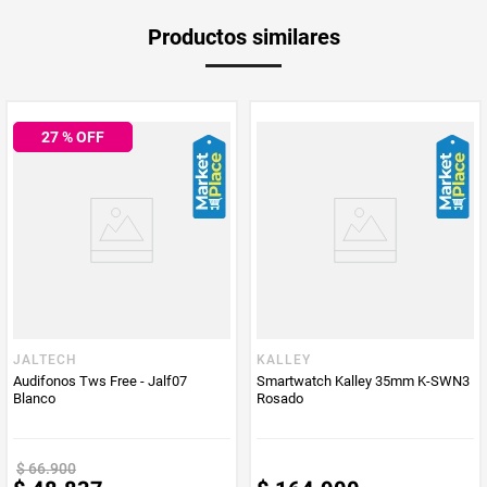
Producto
Mercaldas
Productos similares
Enviado Por
Vendido por
Mercaldas
27
% OFF
JALTECH
KALLEY
Audifonos Tws Free - Jalf07
Smartwatch Kalley 35mm K-SWN3
Blanco
Rosado
$
66
.
900