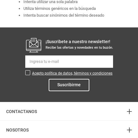
Intenta utilizar una sola palabra
Utiliza términos genéricos en la búsqueda
Intenta buscar sinónimos del término deseado
¡Suscribete a nuestro newsletter!
Recibe las ofertas y novedades en tu buzón.
Acepto política de datos, términos y condiciones
Suscribirme
+
CONTACTANOS
+
Atención telefónica
NOSOTROS
3226888282