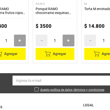
RAMO
M
 RAMO
Ponqué RAMO
Torta M envinad
ra frutos rojos
chocorramo esquinas
x50 g
400
$
3500
$
14
.
800
Agregar
Agregar
Agre
Acepto política de datos, términos y condiciones
LEGAL
OS