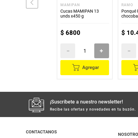
LA FAVORITA
MAMIPAN
RAMO
Polvorosa LA FAVORITA
Cucas MAMIPAN 13
Ponqué
10 unds x23 g c/u
unds x450 g
chocobar
x200 g
$
10
.
800
$
6800
$
10
.
Agregar
Agregar
¡Suscríbete a nuestro newsletter!
Recibe las ofertas y novedades en tu buzón.
CONTACTANOS
NOSOTR