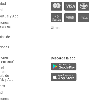
idad
al
irtual y App
ciones
rciales
Otros
ios de
ciones
ciones
Descarga la app:
a semana"
 el
atos
ula de
Web y App
ones
ad
ciones