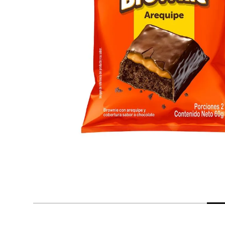
despensa
Arroz
Mantequilla
lácteos y refrigerados
vinos y licores
cuidado del bebé
mascotas
limpieza
cuidado personal
otros