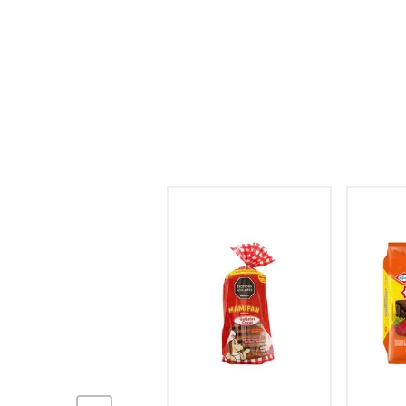
hogar
tecnología
moda
deportes
juguetería