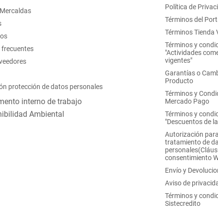
Política de Privac
 Mercaldas
Términos del Port
s
Términos Tienda V
nos
Términos y condi
 frecuentes
"Actividades come
vigentes"
oveedores
Garantías o Camb
Producto
ón protección de datos personales
Términos y Condi
ento interno de trabajo
Mercado Pago
ibilidad Ambiental
Términos y condi
"Descuentos de l
Autorización para
tratamiento de d
personales(Cláus
consentimiento 
Envío y Devoluci
Aviso de privacid
Términos y condi
Sistecredito