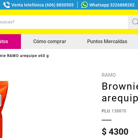
Venta telefónica (606) 8850505
Whatsapp 3226888282
uscas?
s buscados
atos
Cómo comprar
Puntos Mercaldas
nie RAMO arequipe x60 g
RAMO
Brown
arequi
PLU
:
138870
$
4300