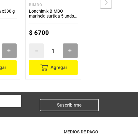
BIMBO
BIMBO
a x330 g
Lonchimix BIMBO
Ponqué BIMBO casero
marinela surtida 5 unds
limón x200 g
x141 g
$
6700
$
7000
gar
Agregar
Agregar
Suscribirme
MEDIOS DE PAGO