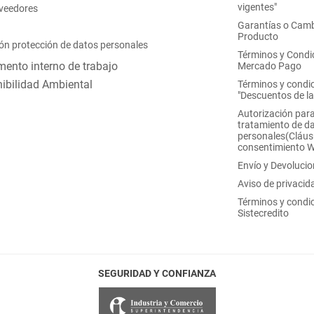
vigentes"
oveedores
Garantías o Camb
Producto
ón protección de datos personales
Términos y Condi
ento interno de trabajo
Mercado Pago
ibilidad Ambiental
Términos y condi
"Descuentos de l
Autorización para
tratamiento de d
personales(Cláus
consentimiento 
Envío y Devoluci
Aviso de privacid
Términos y condi
Sistecredito
SEGURIDAD Y CONFIANZA