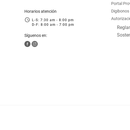
Portal Pr
hogar
Digibonos
Horarios atención
Autorizaci
L-S: 7:30 am - 8:00 pm
tecnología
D-F: 8:00 am - 7:00 pm
Reglam
Sosten
Síguenos en:
moda
deportes
juguetería