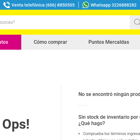
Venta telefónica (606) 8850505
Whatsapp 3226888282
uscas?
s buscados
atos
Cómo comprar
Puntos Mercaldas
No se encontró ningún pro
Sin stock de inventario por
¿Qué hago?
Comprueba los términos ingres