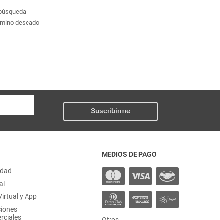
a búsqueda
érmino deseado
Suscribirme
MEDIOS DE PAGO
idad
al
irtual y App
ciones
rciales
Otros