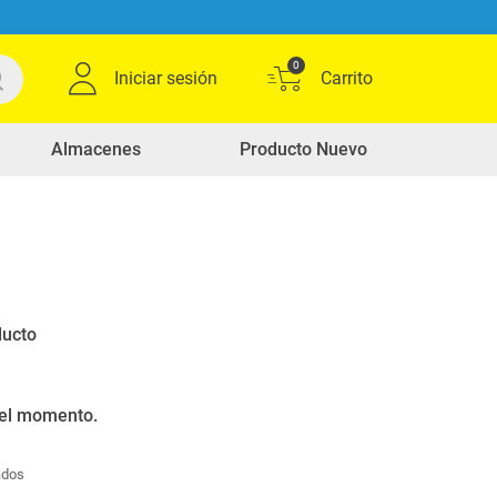
0
Iniciar sesión
Almacenes
Producto Nuevo
0
Ordenar por
Relevancia
productos
ducto
 el momento.
ados