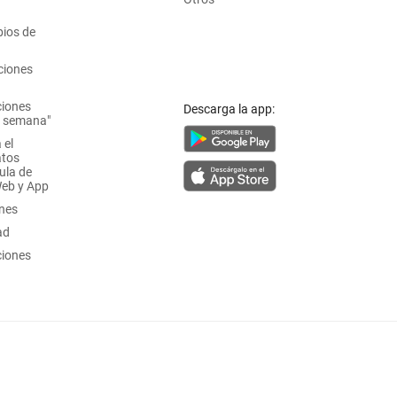
ios de
ciones
ciones
Descarga la app:
a semana"
 el
atos
ula de
Web y App
ones
ad
ciones