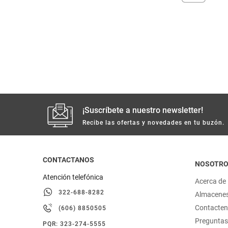
despensa
Arroz
Mantequilla
lácteos y refrigerados
vinos y licores
cuidado del bebé
¡Suscríbete a nuestro newsletter!
mascotas
Recibe las ofertas y novedades en tu buzón.
limpieza
CONTACTANOS
NOSOTR
Atención telefónica
cuidado personal
Acerca de
322-688-8282
Almacene
otros
Contacte
(606) 8850505
Preguntas
PQR: 323-274-5555