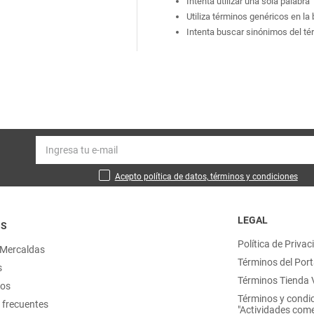
Intenta utilizar una sola palabra
Utiliza términos genéricos en l
Intenta buscar sinónimos del t
Acepto política de datos, términos y condiciones
LEGAL
OS
Política de Privac
 Mercaldas
Términos del Port
s
Términos Tienda V
nos
Términos y condi
 frecuentes
"Actividades come