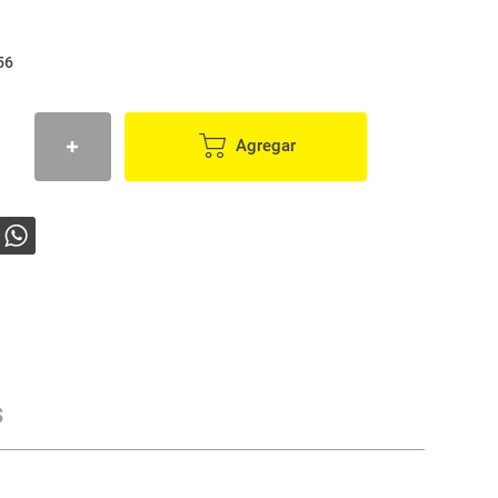
56
Agregar
s