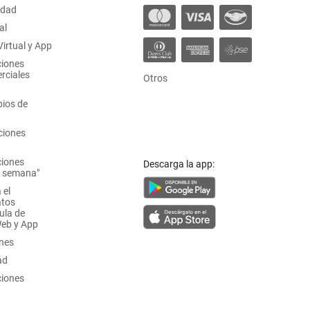
idad
al
irtual y App
ciones
rciales
Otros
ios de
ciones
ciones
Descarga la app:
a semana"
 el
atos
ula de
Web y App
ones
ad
ciones