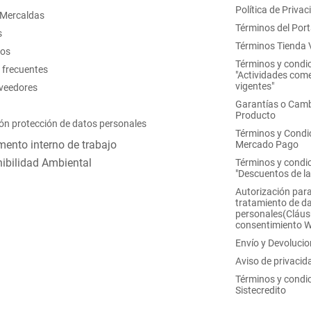
Política de Privac
 Mercaldas
Términos del Port
s
Términos Tienda V
nos
Términos y condi
 frecuentes
"Actividades come
vigentes"
oveedores
Garantías o Camb
Producto
ón protección de datos personales
Términos y Condi
ento interno de trabajo
Mercado Pago
ibilidad Ambiental
Términos y condi
"Descuentos de l
Autorización para
tratamiento de d
personales(Cláus
consentimiento 
Envío y Devoluci
Aviso de privacid
Términos y condi
Sistecredito