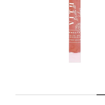
despensa
Arroz
Mantequilla
lácteos y refrigerados
vinos y licores
cuidado del bebé
mascotas
limpieza
cuidado personal
otros