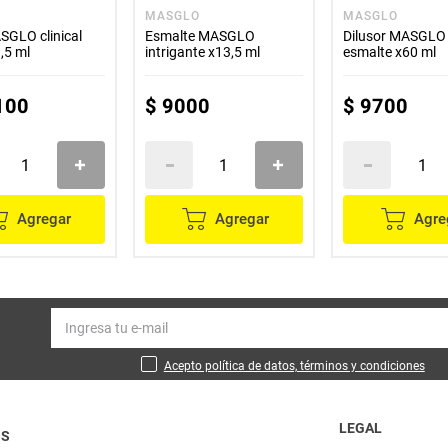
O
MASGLO
MASGLO
SGLO clinical
Esmalte MASGLO
Dilusor MASGLO
3,5 ml
intrigante x13,5 ml
esmalte x60 ml
100
$
9000
$
9700
Agregar
Agregar
Agre
Acepto política de datos, términos y condiciones
LEGAL
OS