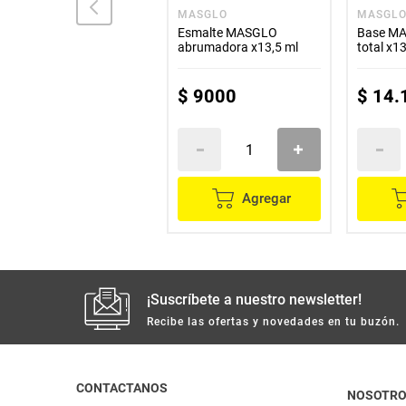
VITÚ
MASGLO
MASGL
Labial Vitú Aceite De
Esmalte MASGLO
Base MA
Almendras Fps 10 Palo
abrumadora x13,5 ml
total x1
de Rosa x2 g
$
14
.
600
$
9000
$
14
.
Agregar
Agregar
¡Suscríbete a nuestro newsletter!
Recibe las ofertas y novedades en tu buzón.
CONTACTANOS
NOSOTR