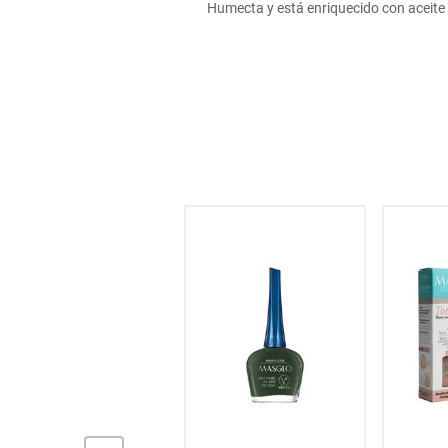
Humecta y está enriquecido con aceite
hogar
tecnología
moda
deportes
juguetería