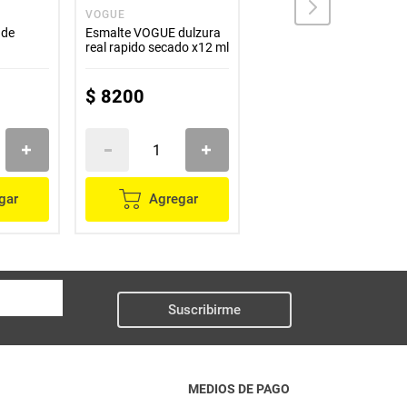
VOGUE
VITU
 de
Esmalte VOGUE dulzura
Brillo VITU aceite de
real rapido secado x12 ml
almendras toronja x9 ml
$
8200
$
16
.
700
gar
Agregar
Agregar
Suscribirme
MEDIOS DE PAGO