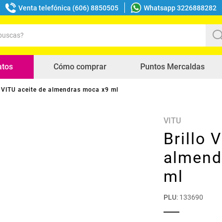
Venta telefónica (606) 8850505
Whatsapp 3226888282
uscas?
s buscados
atos
Cómo comprar
Puntos Mercaldas
o VITU aceite de almendras moca x9 ml
VITU
Brillo 
almend
ml
PLU
:
133690