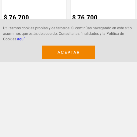
$
76
.
700
$
76
.
700
Utilizamos cookies propias y de terceros. Si continúas navegando en este sitio
asumimos que estás de acuerdo. Consulta las finalidades y la Política de
Agregar
Agregar
Cookies
aquí
ACEPTAR
¡Suscribete a nuestro newsletter!
Recibe las ofertas y novedades en tu buzón.
Acepto política de datos, términos y condiciones
Suscribirme