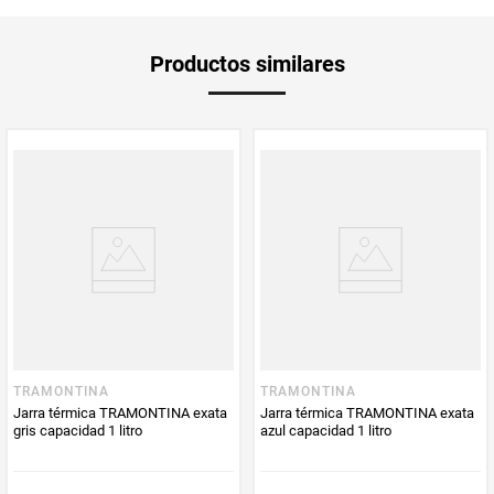
Garantía
1 mes
Productos similares
Producto
Aplica Compra
Solo aplica domicilio
y Recoge en
Tienda
Tiempo de
5 días hábiles
entrega
Producto
Everlast
Enviado Por
Vendido por
Everlast
TRAMONTINA
TRAMONTINA
Jarra térmica TRAMONTINA exata
Jarra térmica TRAMONTINA exata
gris capacidad 1 litro
azul capacidad 1 litro
Marca
Everlast