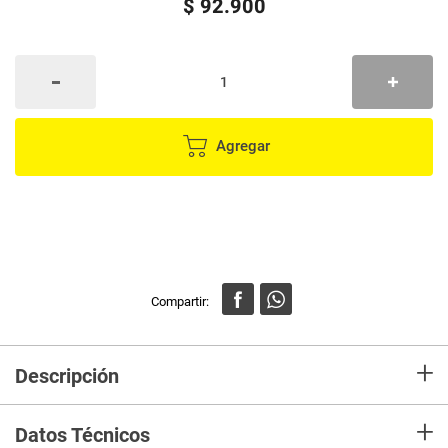
$
92
.
900
Agregar
+
Descripción
100% acero inoxidable. Apto para portavasos. Sin contenido bpa. No es
+
antiderrame. Mantiene las bebidas calientes o frías. Aislamiento de doble
Datos Técnicos
pared. Tapa multifuncional. Fácil de llevar. Capacidad de 900ml (30oz).