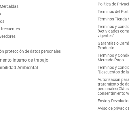
Política de Privac
 Mercaldas
Términos del Port
s
Términos Tienda V
nos
Términos y condi
 frecuentes
"Actividades come
vigentes"
oveedores
Garantías o Camb
Producto
ón protección de datos personales
Términos y Condi
ento interno de trabajo
Mercado Pago
ibilidad Ambiental
Términos y condi
"Descuentos de l
Autorización para
tratamiento de d
personales(Cláus
consentimiento 
Envío y Devoluci
Aviso de privacid