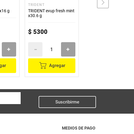
TRIDENT
ITALO
x16 g
TRIDENT evup fresh mint
Almendras ITALO
x30.6 g
francesa x135 g
$
5300
$
10
.
500
gar
Agregar
Agregar
Suscribirme
MEDIOS DE PAGO