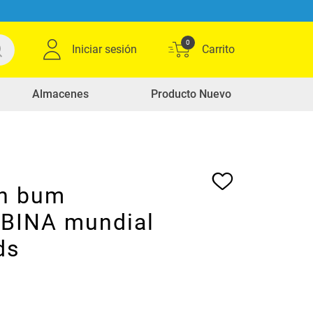
0
Iniciar sesión
Almacenes
Producto Nuevo
n bum
BINA mundial
ds