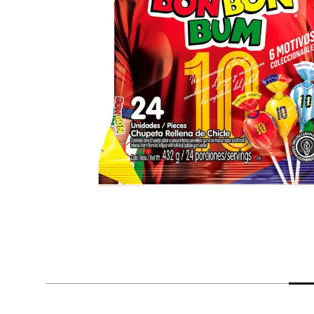
despensa
Arroz
Aceite
lácteos y refrigerados
vinos y licores
cuidado del bebé
mascotas
limpieza
cuidado personal
otros