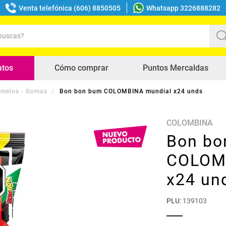
Venta telefónica (606) 8850505
Whatsapp 3226888282
uscas?
s buscados
atos
Cómo comprar
Puntos Mercaldas
melos - Gomas
Bon bon bum COLOMBINA mundial x24 unds
COLOMBINA
Bon bo
COLOM
x24 un
PLU
:
139103