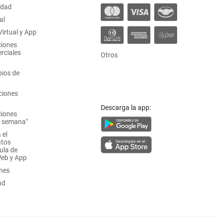
idad
al
irtual y App
ciones
rciales
Otros
ios de
ciones
Descarga la app:
ciones
a semana"
 el
atos
ula de
Web y App
ones
ad