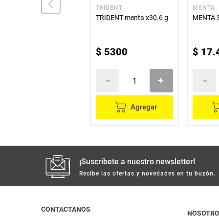
COLOMBINA
TRIDENT
MENTA
Fruticas COLOMBINA 50
TRIDENT menta x30.6 g
MENTA 3
unds x200 g
$
6900
$
5300
$
17
.
Agregar
Agregar
¡Suscríbete a nuestro newsletter!
Recibe las ofertas y novedades en tu buzón.
CONTACTANOS
NOSOTR