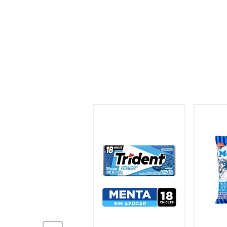
hogar
tecnología
moda
deportes
juguetería