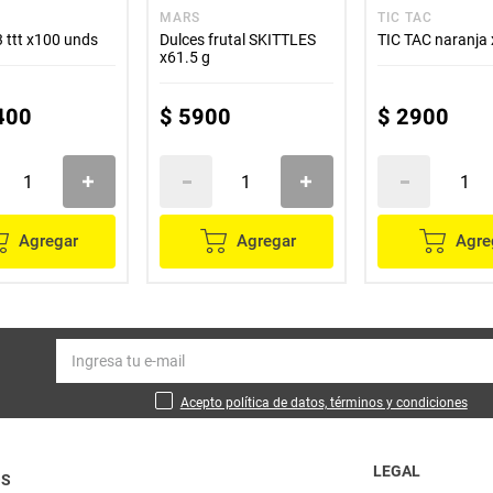
MARS
TIC TAC
 ttt x100 unds
Dulces frutal SKITTLES
TIC TAC naranja 
x61.5 g
400
$
5900
$
2900
Agregar
Agregar
Agre
Acepto política de datos, términos y condiciones
LEGAL
OS