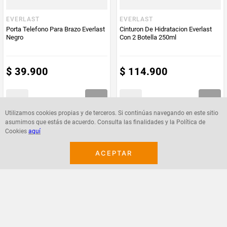
Color
Negro, Beige, Palo Rosa, Azul, Agua Marina
EVERLAST
EVERLAST
Porta Telefono Para Brazo Everlast
Cinturon De Hidratacion Everlast
Negro
Con 2 Botella 250ml
$
39
.
900
$
114
.
900
Utilizamos cookies propias y de terceros. Si continúas navegando en este sitio
asumimos que estás de acuerdo. Consulta las finalidades y la Política de
Agregar
Agregar
Cookies
aquí
ACEPTAR
¡Suscribete a nuestro newsletter!
Recibe las ofertas y novedades en tu buzón.