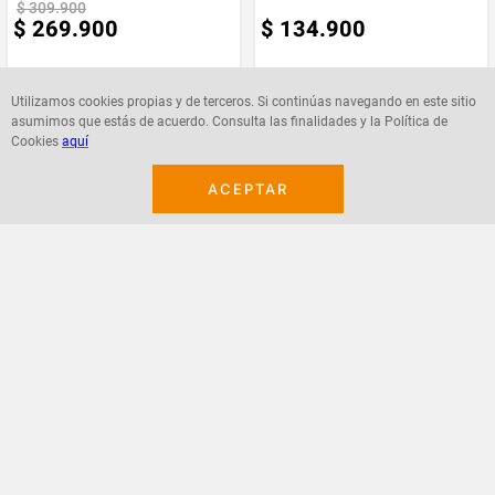
$
309
.
900
$
269
.
900
$
134
.
900
Utilizamos cookies propias y de terceros. Si continúas navegando en este sitio
asumimos que estás de acuerdo. Consulta las finalidades y la Política de
Cookies
aquí
Agregar
Agregar
ACEPTAR
¡Suscribete a nuestro newsletter!
Recibe las ofertas y novedades en tu buzón.
Acepto política de datos, términos y condiciones
Suscribirme