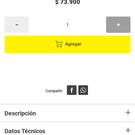
$
73
.
900
Agregar
+
Descripción
Fabricado en material resistente para una larga duración. El bolsillo
+
principal con cremallera para accesorios es ideal para las llaves, el dni y el
Datos Técnicos
teléfono móvil. Ligera y a la moda. Dimensiones: 20cm x 14cm x 5cm.