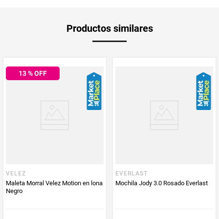
Aplica Compra
Solo aplica domicilio
Productos similares
y Recoge en
Tienda
Tiempo de
5 días hábiles
entrega
13
% OFF
Producto
Everlast
Enviado Por
Vendido por
Everlast
Marca
Everlast
VELEZ
EVERLAST
Maleta Morral Velez Motion en lona
Mochila Jody 3.0 Rosado Everlast
Negro