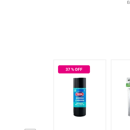
E
hogar
tecnología
moda
deportes
37
% OFF
juguetería