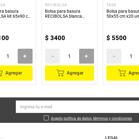
LSA
RECIBOLSA
TASK
ra basura
Bolsa para basura
Bolsa para basu
SA kit 65x90 cm
RECIBOLSA blanca
50x55 cm x20 u
s
65x90 cm x10 unds
100
$
3400
$
5500
Agregar
Agregar
Agre
Acepto política de datos, términos y condiciones
LEGAL