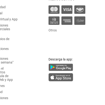
idad
al
irtual y App
ciones
rciales
Otros
ios de
ciones
ciones
Descarga la app:
a semana"
 el
atos
ula de
Web y App
ones
ad
ciones