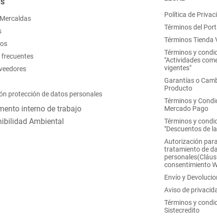
OS
Política de Privac
 Mercaldas
Términos del Port
s
Términos Tienda V
nos
Términos y condi
 frecuentes
"Actividades come
vigentes"
oveedores
Garantías o Camb
Producto
ón protección de datos personales
Términos y Condi
ento interno de trabajo
Mercado Pago
ibilidad Ambiental
Términos y condi
"Descuentos de l
Autorización para
tratamiento de d
personales(Cláus
consentimiento 
Envío y Devoluci
Aviso de privacid
Términos y condi
Sistecredito