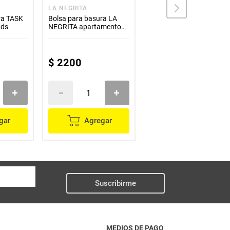
LA NEGRITA
RECIBOLSA
ra TASK
Bolsa para basura LA
Bolsa para basura
nds
NEGRITA apartamento
RECIBOLSA blanca
50x65 x6 unds
90x120 cm x10 unds
$
2200
$
9900
gar
Agregar
Agregar
Suscribirme
MEDIOS DE PAGO