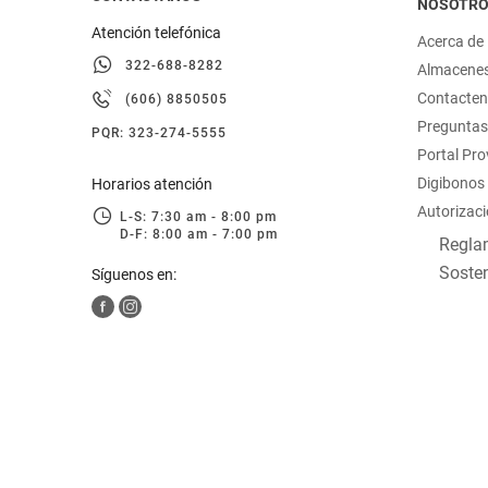
NOSOTR
Atención telefónica
Acerca de
322-688-8282
Almacene
Contacte
(606) 8850505
Preguntas
PQR: 323-274-5555
Portal Pr
Digibonos
Horarios atención
Autorizaci
L-S: 7:30 am - 8:00 pm
D-F: 8:00 am - 7:00 pm
Reglam
Sosten
Síguenos en: