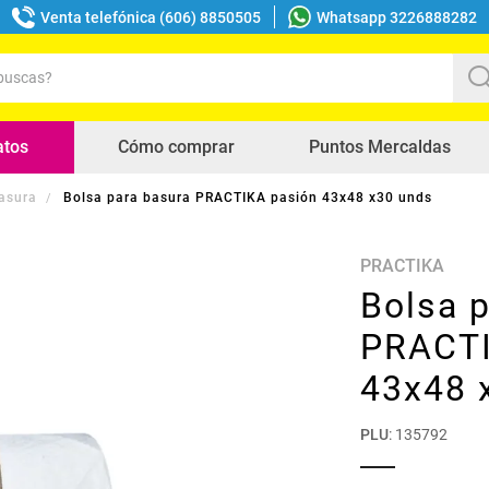
Venta telefónica (606) 8850505
Whatsapp 3226888282
uscas?
s buscados
atos
Cómo comprar
Puntos Mercaldas
asura
Bolsa para basura PRACTIKA pasión 43x48 x30 unds
PRACTIKA
Bolsa 
PRACTI
43x48 
PLU
:
135792