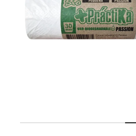
despensa
Arroz
Mantequilla
lácteos y refrigerados
vinos y licores
cuidado del bebé
mascotas
limpieza
cuidado personal
otros