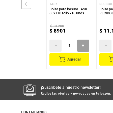
LA NEGRITA
TASK
RECIBO
Bolsa para basura LA
Bolsa para basura TASK
Bolsa pa
NEGRITA casera 65x80
80x110 rollo x10 unds
RECIBOL
x6 unds
x30 und
$
14
.
200
$
3800
$
8901
$
11
.
Agregar
Agregar
¡Suscríbete a nuestro newsletter!
Recibe las ofertas y novedades en tu buzón.
CONTACTANOS