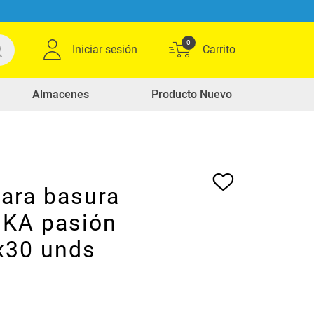
0
Iniciar sesión
Almacenes
Producto Nuevo
para basura
KA pasión
x30 unds