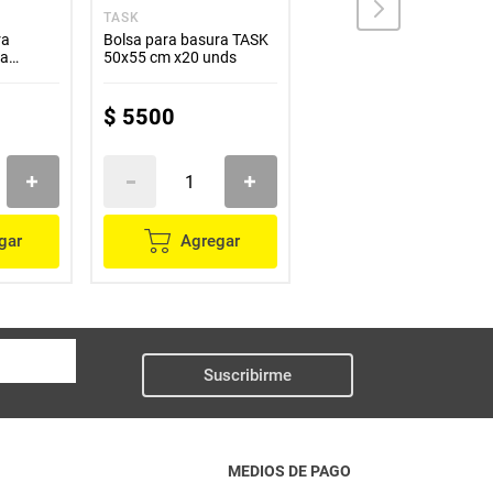
TASK
TASK
ra
Bolsa para basura TASK
Bolsa basura TASK rollo
ra
50x55 cm x20 unds
verde 50x55 cm papelera
unds
$
5500
$
6700
gar
Agregar
Agregar
Suscribirme
MEDIOS DE PAGO