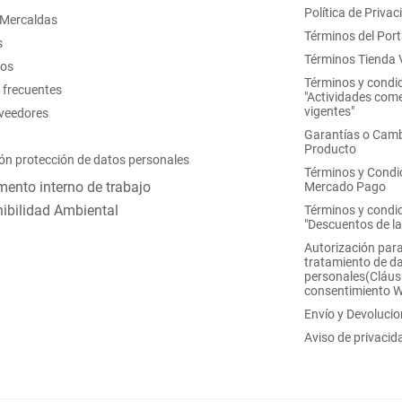
Política de Privac
 Mercaldas
Términos del Port
s
Términos Tienda V
nos
Términos y condi
 frecuentes
"Actividades come
vigentes"
oveedores
Garantías o Camb
Producto
ón protección de datos personales
Términos y Condi
ento interno de trabajo
Mercado Pago
ibilidad Ambiental
Términos y condi
"Descuentos de l
Autorización para
tratamiento de d
personales(Cláus
consentimiento 
Envío y Devoluci
Aviso de privacid