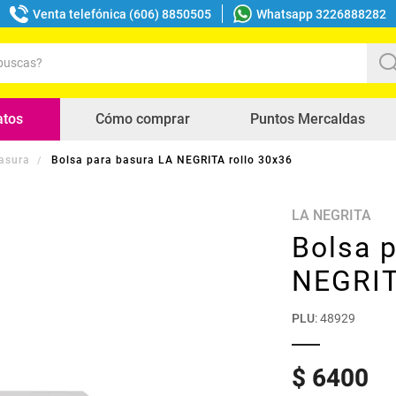
Venta telefónica (606) 8850505
Whatsapp 3226888282
uscas?
s buscados
atos
Cómo comprar
Puntos Mercaldas
asura
Bolsa para basura LA NEGRITA rollo 30x36
LA NEGRITA
Bolsa 
NEGRIT
PLU
:
48929
$
6400