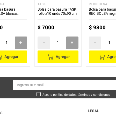
LSA
TASK
RECIBOLSA
ra basura
Bolsa para basura TASK
Bolsa para basu
SA blanca
rollo x10 unds 70x90 cm
RECIBOLSA neg
m x10 unds
90x120 cm x10 
0
$
7000
$
9300
Agregar
Agregar
Agre
Acepto política de datos, términos y condiciones
LEGAL
OS