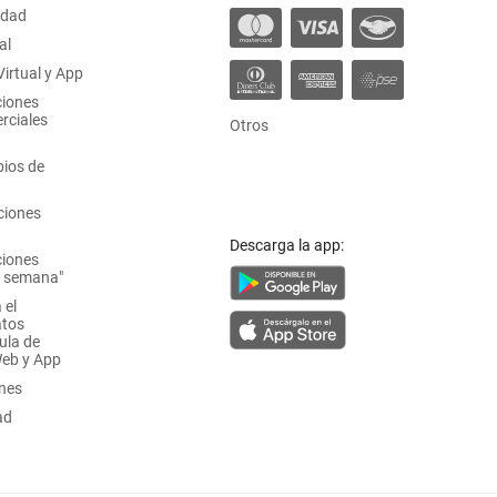
idad
al
irtual y App
ciones
rciales
Otros
ios de
ciones
Descarga la app:
ciones
a semana"
 el
atos
ula de
Web y App
ones
ad