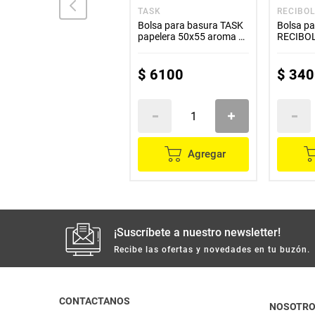
PRACTIKA
TASK
RECIBO
Bolsa para basura
Bolsa para basura TASK
Bolsa pa
PRACTIKA negra 65x90
papelera 50x55 aroma a
RECIBOL
cm x30 unds
lavanda
65x90 c
$
12
.
200
$
6100
$
340
Agregar
Agregar
¡Suscríbete a nuestro newsletter!
Recibe las ofertas y novedades en tu buzón.
CONTACTANOS
NOSOTR