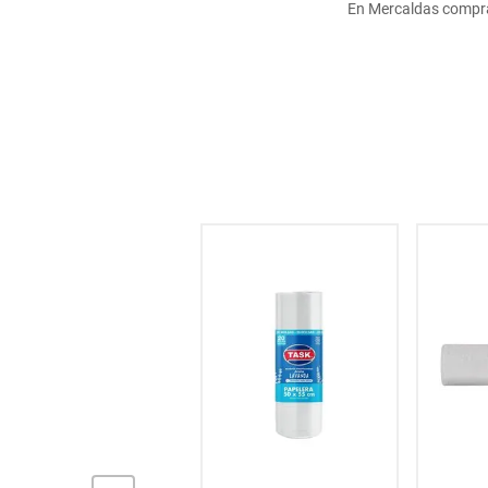
En Mercaldas compra
hogar
tecnología
moda
deportes
juguetería