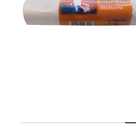
despensa
Arroz
Aceite
lácteos y refrigerados
vinos y licores
cuidado del bebé
mascotas
limpieza
cuidado personal
otros